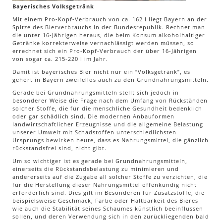
Bayerisches Volksgetränk
Mit einem Pro-Kopf-Verbrauch von ca. 162 l liegt Bayern an der
Spitze des Bierverbrauchs in der Bundesrepublik. Rechnet man
die unter 16-Jährigen heraus, die beim Konsum alkoholhaltiger
Getränke korrekterweise vernachlässigt werden müssen, so
errechnet sich ein Pro-Kopf-Verbrauch der über 16-Jährigen
von sogar ca. 215-220 l im Jahr.
Damit ist bayerisches Bier nicht nur ein “Volksgetränk”, es
gehört in Bayern zweifellos auch zu den Grundnahrungsmitteln.
Gerade bei Grundnahrungsmitteln stellt sich jedoch in
besonderer Weise die Frage nach dem Umfang von Rückständen
solcher Stoffe, die für die menschliche Gesundheit bedenklich
oder gar schädlich sind. Die modernen Anbauformen
landwirtschaftlicher Erzeugnisse und die allgemeine Belastung
unserer Umwelt mit Schadstoffen unterschiedlichsten
Ursprungs bewirken heute, dass es Nahrungsmittel, die gänzlich
rückstandsfrei sind, nicht gibt.
Um so wichtiger ist es gerade bei Grundnahrungsmitteln,
einerseits die Rückstandsbelastung zu minimieren und
andererseits auf die Zugabe all solcher Stoffe zu verzichten, die
für die Herstellung dieser Nahrungsmittel offenkundig nicht
erforderlich sind. Dies gilt im Besonderen für Zusatzstoffe, die
beispielsweise Geschmack, Farbe oder Haltbarkeit des Bieres
wie auch die Stabilität seines Schaumes künstlich beeinflussen
sollen, und deren Verwendung sich in den zurückliegenden bald