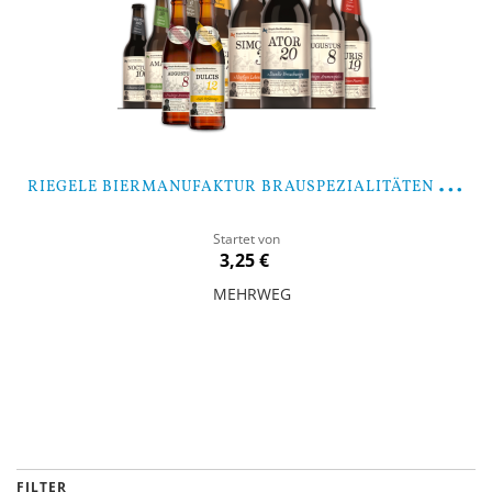
R
IEGELE BIERMANUFAKTUR BRAUSPEZIALITÄTEN MIXPAKET
Startet von
3,25 €
MEHRWEG
In den Warenkorb
FILTER