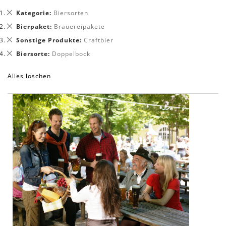
Dies
Kategorie
Biersorten
entfernen
Dies
Bierpaket
Brauereipakete
entfernen
Dies
Sonstige Produkte
Craftbier
entfernen
Dies
Biersorte
Doppelbock
entfernen
Alles löschen