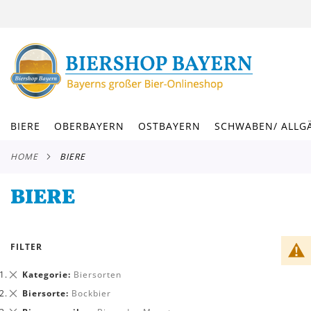
DIREKT
ZUM
INHALT
BIERE
OBERBAYERN
OSTBAYERN
SCHWABEN/ ALLG
HOME
BIERE
BIERE
FILTER
Dies
Kategorie
Biersorten
entfernen
Dies
Biersorte
Bockbier
entfernen
Dies