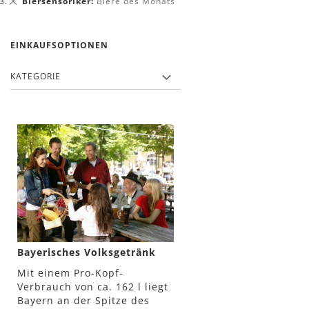
Biersensoriker
Biere des Monats
entfernen
EINKAUFSOPTIONEN
KATEGORIE
Bayerisches Volksgetränk
Mit einem Pro-Kopf-
Verbrauch von ca. 162 l liegt
Bayern an der Spitze des