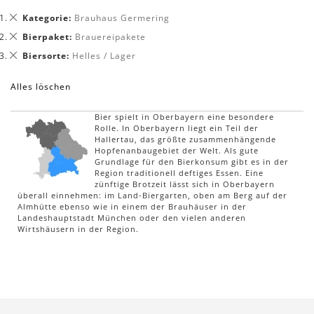
Dies
Kategorie
Brauhaus Germering
entfernen
Dies
Bierpaket
Brauereipakete
entfernen
Dies
Biersorte
Helles / Lager
entfernen
Alles löschen
Bier spielt in Oberbayern eine besondere
Rolle. In Oberbayern liegt ein Teil der
Hallertau, das größte zusammenhängende
Hopfenanbaugebiet der Welt. Als gute
Grundlage für den Bierkonsum gibt es in der
Region traditionell deftiges Essen. Eine
zünftige Brotzeit lässt sich in Oberbayern
überall einnehmen: im Land-Biergarten, oben am Berg auf der
Almhütte ebenso wie in einem der Brauhäuser in der
Landeshauptstadt München oder den vielen anderen
Wirtshäusern in der Region.