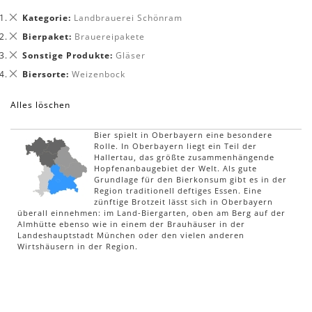
Dies
Kategorie
Landbrauerei Schönram
entfernen
Dies
Bierpaket
Brauereipakete
entfernen
Dies
Sonstige Produkte
Gläser
entfernen
Dies
Biersorte
Weizenbock
entfernen
Alles löschen
Bier spielt in Oberbayern eine besondere
Rolle. In Oberbayern liegt ein Teil der
Hallertau, das größte zusammenhängende
Hopfenanbaugebiet der Welt. Als gute
Grundlage für den Bierkonsum gibt es in der
Region traditionell deftiges Essen. Eine
zünftige Brotzeit lässt sich in Oberbayern
überall einnehmen: im Land-Biergarten, oben am Berg auf der
Almhütte ebenso wie in einem der Brauhäuser in der
Landeshauptstadt München oder den vielen anderen
Wirtshäusern in der Region.