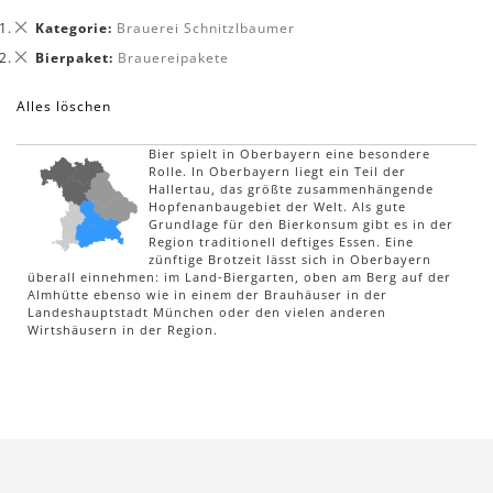
Dies
Kategorie
Brauerei Schnitzlbaumer
entfernen
Dies
Bierpaket
Brauereipakete
entfernen
Alles löschen
Bier spielt in Oberbayern eine besondere
Rolle. In Oberbayern liegt ein Teil der
Hallertau, das größte zusammenhängende
Hopfenanbaugebiet der Welt. Als gute
Grundlage für den Bierkonsum gibt es in der
Region traditionell deftiges Essen. Eine
zünftige Brotzeit lässt sich in Oberbayern
überall einnehmen: im Land-Biergarten, oben am Berg auf der
Almhütte ebenso wie in einem der Brauhäuser in der
Landeshauptstadt München oder den vielen anderen
Wirtshäusern in der Region.