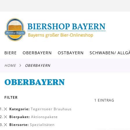
DIREKT
ZUM
INHALT
BIERE
OBERBAYERN
OSTBAYERN
SCHWABEN/ ALLG
HOME
OBERBAYERN
OBERBAYERN
FILTER
1
EINTRAG
Dies
Kategorie
Tegernseer Brauhaus
entfernen
Dies
Bierpaket
Aktionspakete
entfernen
Dies
Biersorte
Spezialitäten
entfernen