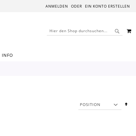
ANMELDEN
EIN KONTO ERSTELLEN
M
SUCHE
SUCHE
INFO
In
abs
Rei