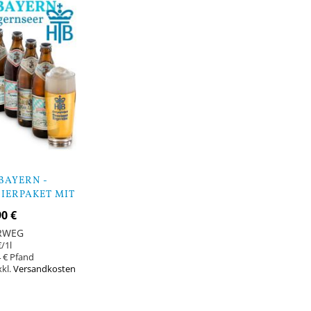
BAYERN -
IERPAKET MIT
 BIERGLAS
90 €
RWEG
€
/1l
 €
xkl.
Versandkosten