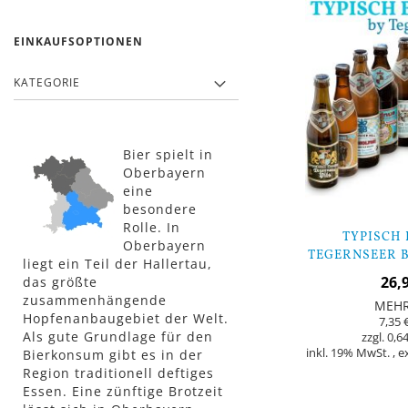
EINKAUFSOPTIONEN
KATEGORIE
Bier spielt in
Oberbayern
eine
besondere
Rolle. In
TYPISCH 
Oberbayern
TEGERNSEER B
liegt ein Teil der Hallertau,
ORIGINAL
26,
das größte
zusammenhängende
MEH
Hopfenanbaugebiet der Welt.
7,35 
Als gute Grundlage für den
0,64
inkl. 19% MwSt.
,
e
Bierkonsum gibt es in der
Region traditionell deftiges
Essen. Eine zünftige Brotzeit
In den Warenkorb