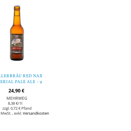
LERBRÄU RED NAX
ERIAL PALE ALE - 9
FLASCHEN
24,90 €
MEHRWEG
8,38 €
/1l
0,72 €
% MwSt.
,
exkl.
Versandkosten
orb