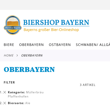
DIREKT
ZUM
INHALT
BIERE
OBERBAYERN
OSTBAYERN
SCHWABEN/ ALLG
HOME
OBERBAYERN
OBERBAYERN
FILTER
3
ARTIKEL
Dies
Kategorie
Müllerbräu
entfernen
Pfaffenhofen
Dies
Biersorte
Ale
entfernen