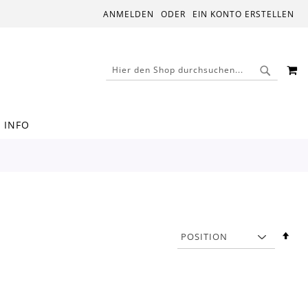
ANMELDEN
EIN KONTO ERSTELLEN
M
SUCHE
SUCHE
INFO
In
abs
Rei