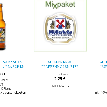
U SARASOTA
MÜLLERBRÄU
MÜL
- 9 FLASCHEN
PFAFFENHOFEN BIER
IMP
MIXPAKET
90 €
Startet von
2,25 €
RWEG
€
/1l
MEHRWEG
 €
xkl.
Versandkosten
inkl. 19
In den Warenkorb
In den Warenk