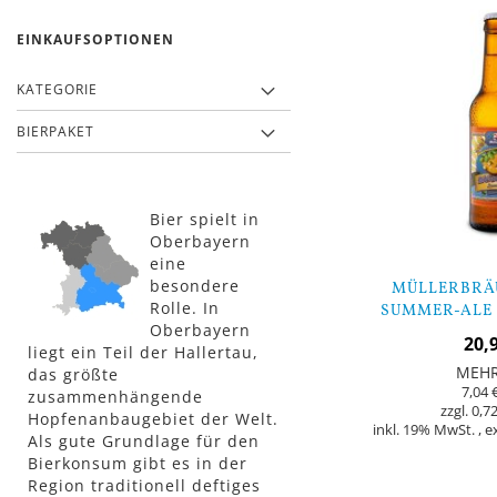
EINKAUFSOPTIONEN
KATEGORIE
BIERPAKET
Bier spielt in
Oberbayern
eine
besondere
MÜLLERBRÄ
Rolle. In
SUMMER-ALE 
Oberbayern
20,
liegt ein Teil der Hallertau,
MEH
das größte
7,04 
zusammenhängende
0,72
Hopfenanbaugebiet der Welt.
inkl. 19% MwSt.
,
e
Als gute Grundlage für den
Bierkonsum gibt es in der
Nicht
Region traditionell deftiges
auf