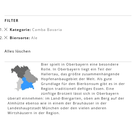
FILTER
Dies
Kategorie
Camba Bavaria
entfernen
Dies
Biersorte
Ale
entfernen
Alles löschen
Bier spielt in Oberbayern eine besondere
Rolle. In Oberbayern liegt ein Teil der
Hallertau, das größte zusammenhängende
Hopfenanbaugebiet der Welt. Als gute
Grundlage für den Bierkonsum gibt es in der
Region traditionell deftiges Essen. Eine
zünftige Brotzeit lässt sich in Oberbayern
überall einnehmen: im Land-Biergarten, oben am Berg auf der
Almhütte ebenso wie in einem der Brauhäuser in der
Landeshauptstadt München oder den vielen anderen
Wirtshäusern in der Region.