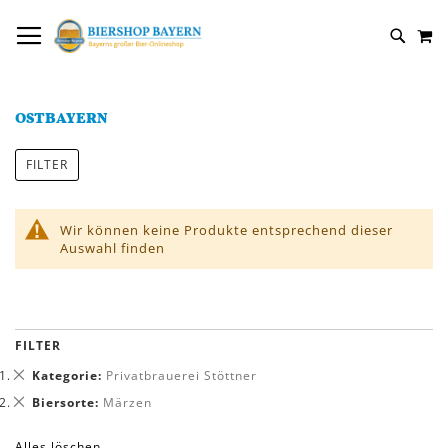
DIREKT
NAVIGATION UMSCHALTEN
M
ZUM
SUCH
INHALT
OSTBAYERN
FILTER
Wir können keine Produkte entsprechend dieser
Auswahl finden
FILTER
Dies
Kategorie
Privatbrauerei Stöttner
entfernen
Dies
Biersorte
Märzen
entfernen
Alles löschen