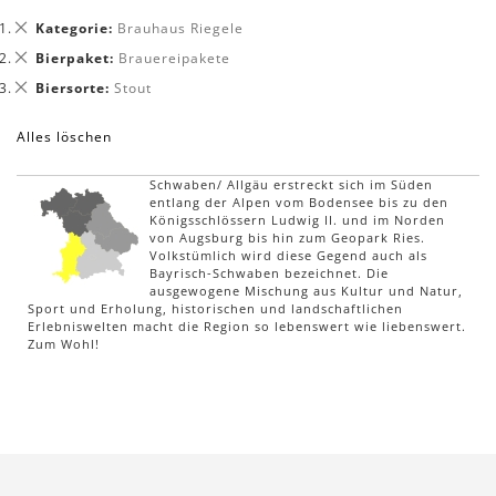
Dies
Kategorie
Brauhaus Riegele
entfernen
Dies
Bierpaket
Brauereipakete
entfernen
Dies
Biersorte
Stout
entfernen
Alles löschen
Schwaben/ Allgäu erstreckt sich im Süden
entlang der Alpen vom Bodensee bis zu den
Königsschlössern Ludwig II. und im Norden
von Augsburg bis hin zum Geopark Ries.
Volkstümlich wird diese Gegend auch als
Bayrisch-Schwaben bezeichnet. Die
ausgewogene Mischung aus Kultur und Natur,
Sport und Erholung, historischen und landschaftlichen
Erlebniswelten macht die Region so lebenswert wie liebenswert.
Zum Wohl!