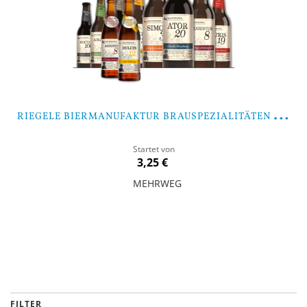
R
IEGELE BIERMANUFAKTUR BRAUSPEZIALITÄTEN MIXPAKET
Startet von
3,25 €
MEHRWEG
In den Warenkorb
FILTER