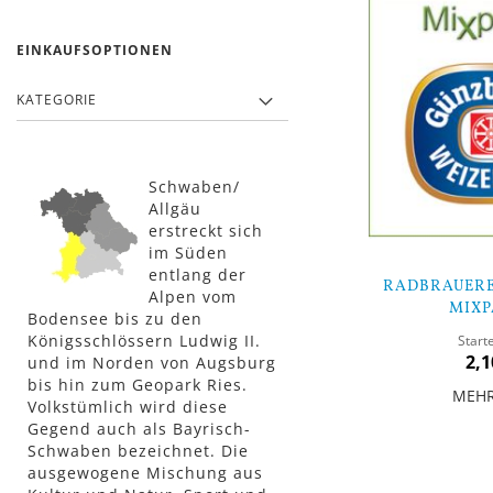
EINKAUFSOPTIONEN
KATEGORIE
Schwaben/
Allgäu
erstreckt sich
im Süden
entlang der
RADBRAUERE
Alpen vom
MIXP
Bodensee bis zu den
Königsschlössern Ludwig II.
Start
2,1
und im Norden von Augsburg
bis hin zum Geopark Ries.
MEH
Volkstümlich wird diese
Gegend auch als Bayrisch-
In den Warenkorb
Schwaben bezeichnet. Die
ausgewogene Mischung aus