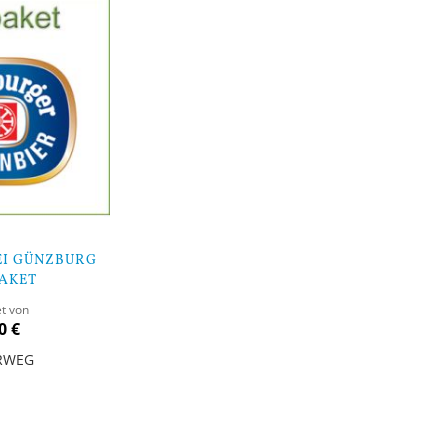
I GÜNZBURG
AKET
et von
0 €
RWEG