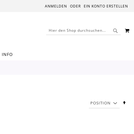
ANMELDEN
EIN KONTO ERSTELLEN
M
SUCHE
SUCHE
INFO
In
abs
Rei