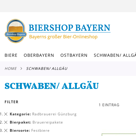
DIREKT
ZUM
INHALT
BIERE
OBERBAYERN
OSTBAYERN
SCHWABEN/ ALLG
HOME
SCHWABEN/ ALLGÄU
SCHWABEN/ ALLGÄU
FILTER
1
EINTRAG
Dies
Kategorie
Radbrauerei Günzburg
entfernen
Dies
Bierpaket
Brauereipakete
entfernen
Dies
Biersorte
Festbiere
entfernen