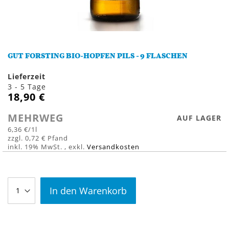
Zum
Anfang
GUT FORSTING BIO-HOPFEN PILS - 9 FLASCHEN
der
Bildergalerie
Lieferzeit
springen
3 - 5 Tage
18,90 €
MEHRWEG
AUF LAGER
6,36 €
/1l
0,72 €
inkl. 19% MwSt.
,
exkl.
Versandkosten
In den Warenkorb