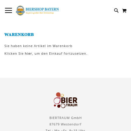
DIREKT
NAVIGATION UMSCHALTEN
M
ZUM
SUCH
INHALT
WARENKORB
Sie haben keine Artikel im Warenkorb
Klicken Sie
hier
, um den Einkauf fortzusetzen.
BIERTRAUM GmbH
87679 Westendorf
Tel.: Mo.–Fr. 9–15 Uhr