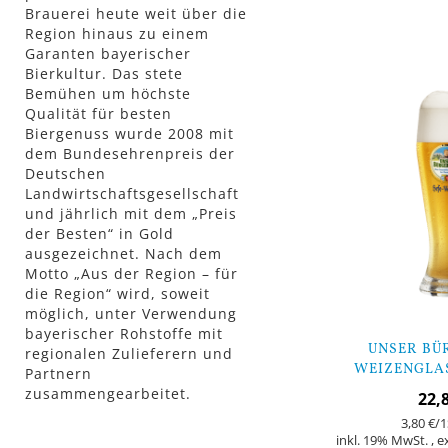
Brauerei heute weit über die
In den Warenkorb
Region hinaus zu einem
Garanten bayerischer
Bierkultur. Das stete
Bemühen um höchste
Qualität für besten
Biergenuss wurde 2008 mit
dem Bundesehrenpreis der
Deutschen
Landwirtschaftsgesellschaft
und jährlich mit dem „Preis
der Besten“ in Gold
ausgezeichnet. Nach dem
Motto „Aus der Region – für
die Region“ wird, soweit
möglich, unter Verwendung
bayerischer Rohstoffe mit
UNSER BÜ
regionalen Zulieferern und
WEIZENGLAS 
Partnern
ST
zusammengearbeitet.
22,
3,80 €
/1
inkl. 19% MwSt.
,
e