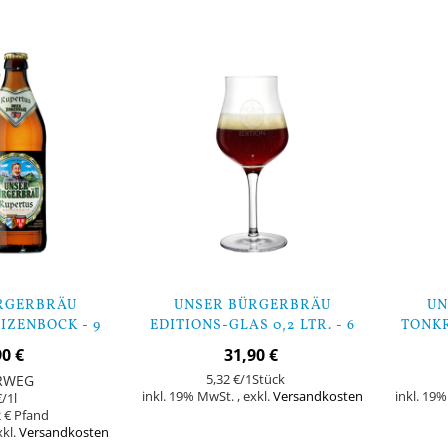
RGERBRÄU
UNSER BÜRGERBRÄU
UN
IZENBOCK - 9
EDITIONS-GLAS 0,2 LTR. - 6
TONKR
CHEN
STÜCK
90 €
31,90 €
RWEG
5,32 €
/1Stück
inkl. 19% MwSt.
,
exkl.
Versandkosten
inkl. 19
€
/1l
 €
xkl.
Versandkosten
In den Warenkorb
In den Warenk