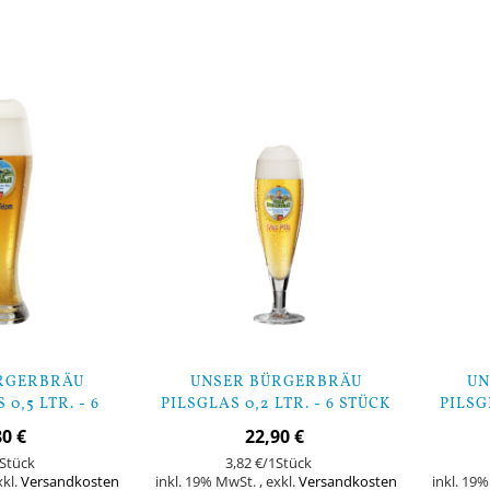
RGERBRÄU
UNSER BÜRGERBRÄU
UN
0,5 LTR. - 6
PILSGLAS 0,2 LTR. - 6 STÜCK
PILSGL
ÜCK
80 €
22,90 €
Stück
3,82 €
/1Stück
xkl.
Versandkosten
inkl. 19% MwSt.
,
exkl.
Versandkosten
inkl. 19