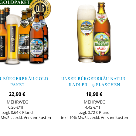
R BÜRGERBRÄU GOLD
UNSER BÜRGERBRÄU NATUR-
PAKET
RADLER - 9 FLASCHEN
22,90 €
19,90 €
MEHRWEG
MEHRWEG
6,26 €
/1l
4,42 €
/1l
0,64 €
0,72 €
% MwSt.
,
exkl.
Versandkosten
inkl. 19% MwSt.
,
exkl.
Versandkosten
orb
In den Warenkorb