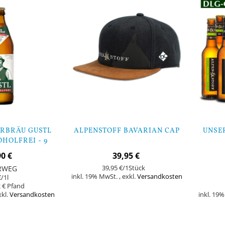
RBRÄU GUSTL
ALPENSTOFF BAVARIAN CAP
UNSE
HOLFREI - 9
CHEN
90 €
39,95 €
RWEG
39,95 €
/1Stück
inkl. 19% MwSt.
,
exkl.
Versandkosten
€
/1l
 €
xkl.
Versandkosten
inkl. 19
In den Warenkorb
In den Warenk