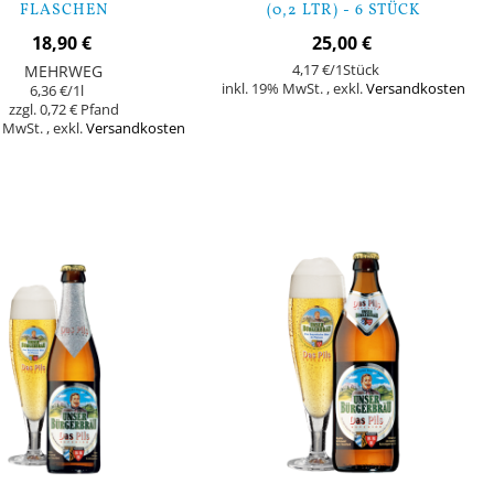
FLASCHEN
(0,2 LTR) - 6 STÜCK
18,90 €
25,00 €
MEHRWEG
4,17 €
/1Stück
inkl. 19% MwSt.
,
exkl.
Versandkosten
6,36 €
/1l
0,72 €
% MwSt.
,
exkl.
Versandkosten
In den Warenkorb
orb