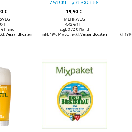
ZWICKL - 9 FLASCHEN
90 €
19,90 €
RWEG
MEHRWEG
€
/1l
4,42 €
/1l
 €
0,72 €
xkl.
Versandkosten
inkl. 19% MwSt.
,
exkl.
Versandkosten
inkl. 19
In den Warenkorb
In den Warenk