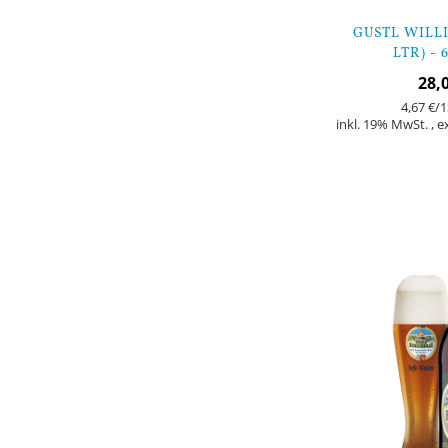
GUSTL WILLI
LTR) - 
28,
4,67 €
/1
inkl. 19% MwSt.
,
e
In den Warenkorb