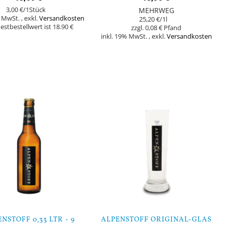
3,00 €
/1Stück
MEHRWEG
% MwSt.
,
exkl.
Versandkosten
25,20 €
/1l
stbestellwert ist 18.90 €
0,08 €
inkl. 19% MwSt.
,
exkl.
Versandkosten
orb
In den Warenkorb
NSTOFF 0,33 LTR - 9
ALPENSTOFF ORIGINAL-GLAS