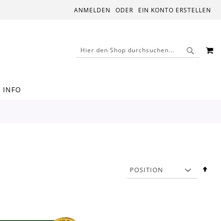
ANMELDEN
EIN KONTO ERSTELLEN
M
SUCHE
SUCHE
INFO
In
abs
Rei