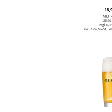
18,
MEH
25,20 
0,08
inkl. 19% MwSt.
,
e
In den Warenkorb