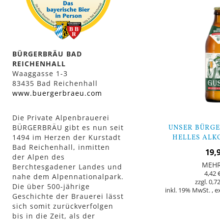
BÜRGERBRÄU BAD
REICHENHALL
Waaggasse 1-3
83435 Bad Reichenhall
www.buergerbraeu.com
Die Private Alpenbrauerei
BÜRGERBRÄU gibt es nun seit
UNSER BÜRGE
1494 im Herzen der Kurstadt
HELLES ALKO
Bad Reichenhall, inmitten
FLAS
19,
der Alpen des
MEH
Berchtesgadener Landes und
4,42 
nahe dem Alpennationalpark.
0,72
Die über 500-jährige
inkl. 19% MwSt.
,
e
Geschichte der Brauerei lässt
sich somit zurückverfolgen
In den Warenkorb
bis in die Zeit, als der