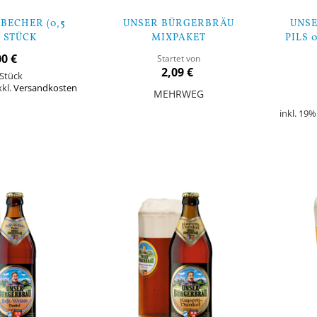
BECHER (0,5
UNSER BÜRGERBRÄU
UNS
6 STÜCK
MIXPAKET
PILS 
00 €
Startet von
2,09 €
Stück
xkl.
Versandkosten
MEHRWEG
inkl. 19
In den Warenkorb
In den Warenk