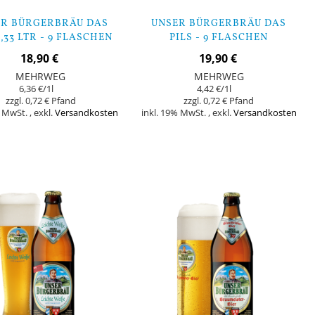
ER BÜRGERBRÄU DAS
UNSER BÜRGERBRÄU DAS
0,33 LTR - 9 FLASCHEN
PILS - 9 FLASCHEN
18,90 €
19,90 €
MEHRWEG
MEHRWEG
6,36 €
/1l
4,42 €
/1l
0,72 €
0,72 €
% MwSt.
,
exkl.
Versandkosten
inkl. 19% MwSt.
,
exkl.
Versandkosten
orb
In den Warenkorb