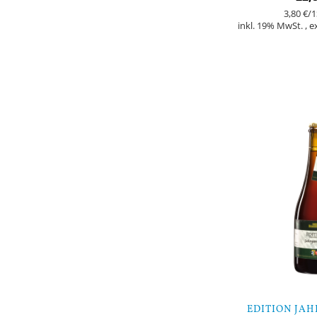
3,80 €
/1
inkl. 19% MwSt.
,
e
In den Warenkorb
EDITION JA