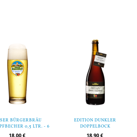
orb
In den Warenkorb
SER BÜRGERBRÄU
EDITION DUNKLER
FBECHER 0,5 LTR. - 6
DOPPELBOCK
STÜCK
18,00 €
18,90 €