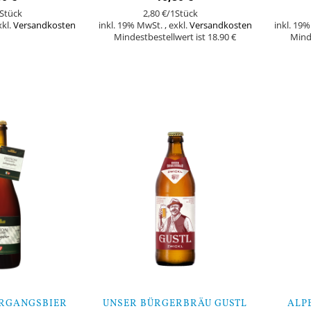
Stück
2,80 €
/1Stück
xkl.
Versandkosten
inkl. 19% MwSt.
,
exkl.
Versandkosten
inkl. 19
Mindestbestellwert ist 18.90 €
Minde
In den Warenkorb
In den Warenk
HRGANGSBIER
UNSER BÜRGERBRÄU GUSTL
ALPE