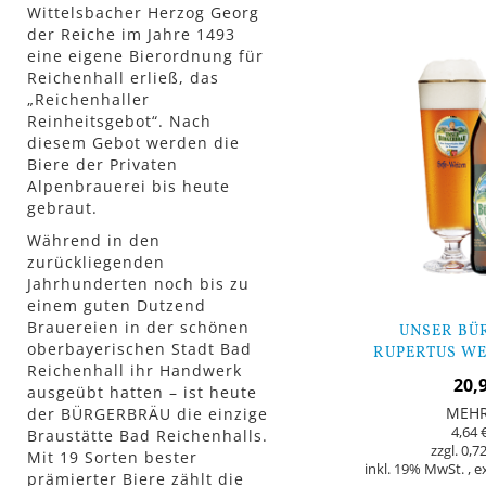
Wittelsbacher Herzog Georg
der Reiche im Jahre 1493
eine eigene Bierordnung für
Reichenhall erließ, das
„Reichenhaller
Reinheitsgebot“. Nach
diesem Gebot werden die
Biere der Privaten
Alpenbrauerei bis heute
gebraut.
Während in den
zurückliegenden
Jahrhunderten noch bis zu
einem guten Dutzend
Brauereien in der schönen
UNSER BÜ
oberbayerischen Stadt Bad
RUPERTUS WE
Reichenhall ihr Handwerk
FLAS
20,
ausgeübt hatten – ist heute
MEH
der BÜRGERBRÄU die einzige
4,64 
Braustätte Bad Reichenhalls.
0,72
Mit 19 Sorten bester
inkl. 19% MwSt.
,
e
prämierter Biere zählt die