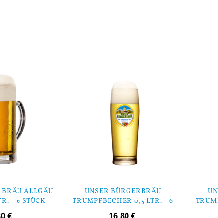
In den Warenkorb
In den Warenk
RBRÄU ALLGÄU
UNSER BÜRGERBRÄU
UN
TR. - 6 STÜCK
TRUMPFBECHER 0,3 LTR. - 6
TRUMP
STÜCK
80 €
16,80 €