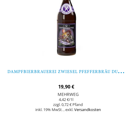
D
AMPFBIERBRAUEREI ZWIESEL PFEFFERBRÄU DURANDL DUNKEL - 9 FLASCHEN
19,90 €
MEHRWEG
4,42 €
/1l
0,72 €
inkl. 19% MwSt.
,
exkl.
Versandkosten
In den Warenkorb