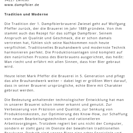
www.dampfbier.de
Tradition und Moderne
Die Tradition der 1. Dampfbierbrauerei Zwiesel geht auf Wolfgang
Pfeffer zurück, der die Brauerei im Jahr 1889 gründete. Von ihm
stammt auch das Rezept für das süffige Dampfbier. Seinem
Anspruch an Qualität und Geschmack, die er schon damals
vertreten hat, fühlen sich seine Nachkommen noch heute
verpflichtet. Traditionelles Brauhandwerk und modernste Technik
harmonieren perfekt. Die Produktionsanlagen sind komplett auf
den natürlichen Prozess des Bierbrauens ausgerichtet, das heißt:
Man riecht und erfährt mit allen Sinnen, dass hier Bier gebraut
wird.
Heute leitet Mark Pfeffer die Brauerei in 5. Generation und pflegt
das alte Brauhandwerk weiter – dabei legt er größten Wert darauf,
dass in seiner Brauerei ursprüngliche, echte Biere mit Charakter
gebraut werden.
Die Bedeutung anhaltender technologischer Entwicklung hat man
in unserer Brauerei schon immer erkannt und genutzt. Zur
Verbesserung von Präzision und Qualität, zur Senkung von
Produktionskosten, zur Optimierung des Know-How, zur Schaffung
von neuen Bearbeitungstechniken und rationelleren
Arbeitsvorgängen. Trotzdem regiert bei uns nicht der Computer,
sondern er steht ganz im Dienste der bewährten traditionellen
Braukunst. Deshalb sind unsere Biere eine echte Spezialität und