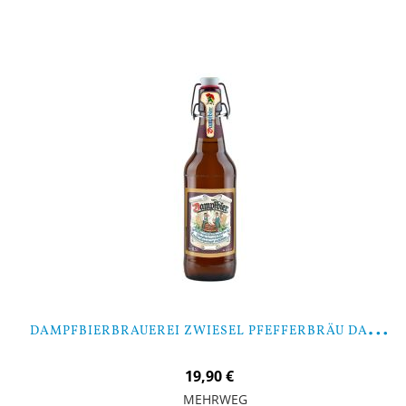
D
AMPFBIERBRAUEREI ZWIESEL PFEFFERBRÄU DAMPFBIER - 9 FLASCHEN
19,90 €
MEHRWEG