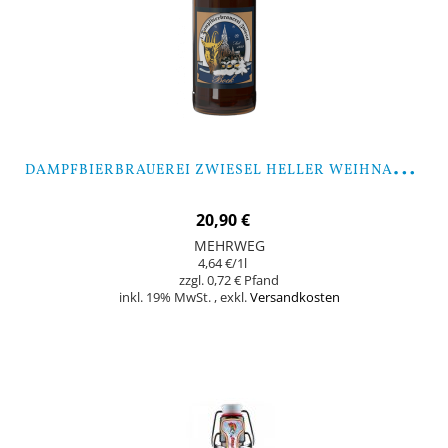
D
AMPFBIERBRAUEREI ZWIESEL HELLER WEIHNACHTSBOCK - 9 FLASCHEN
20,90 €
MEHRWEG
4,64 €
/1l
0,72 €
inkl. 19% MwSt.
,
exkl.
Versandkosten
Nicht auf Lager