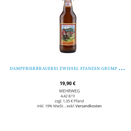
D
AMPFBIERBRAUEREI ZWIESEL STANZEN GRUMP - 9 FLASCHEN
19,90 €
MEHRWEG
4,42 €
/1l
1,35 €
inkl. 19% MwSt.
,
exkl.
Versandkosten
In den Warenkorb