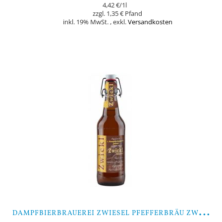
4,42 €
/1l
1,35 €
inkl. 19% MwSt.
,
exkl.
Versandkosten
In den Warenkorb
D
AMPFBIERBRAUEREI ZWIESEL PFEFFERBRÄU ZWICKL - 9 FLASCHEN