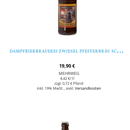
D
AMPFBIERBRAUEREI ZWIESEL PFEFFERBRÄU SCHMELZER HOIBE - 9 FLASCHEN
19,90 €
MEHRWEG
4,42 €
/1l
0,72 €
inkl. 19% MwSt.
,
exkl.
Versandkosten
In den Warenkorb