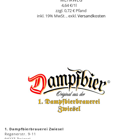
4,64 €
/1l
0,72 €
inkl. 19% MwSt.
,
exkl.
Versandkosten
Nicht auf Lager
1. Dampfbierbrauerei Zwiesel
Regenerstr. 9-11
94227 Zwiesel