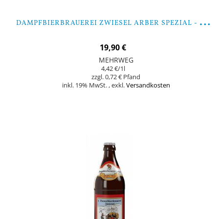
D
AMPFBIERBRAUEREI ZWIESEL ARBER SPEZIAL - 9 FLASCHEN
19,90 €
MEHRWEG
4,42 €
/1l
0,72 €
inkl. 19% MwSt.
,
exkl.
Versandkosten
In den Warenkorb