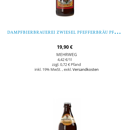
D
AMPFBIERBRAUEREI ZWIESEL PFEFFERBRÄU PFEFFER HELL - 9 FLASCHEN
19,90 €
MEHRWEG
4,42 €
/1l
0,72 €
inkl. 19% MwSt.
,
exkl.
Versandkosten
In den Warenkorb