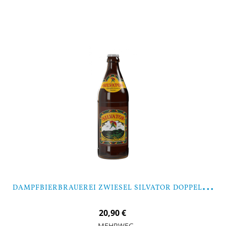
In den Warenkorb
D
AMPFBIERBRAUEREI ZWIESEL SILVATOR DOPPELBOCK - 9 FLASCHEN
20,90 €
MEHRWEG