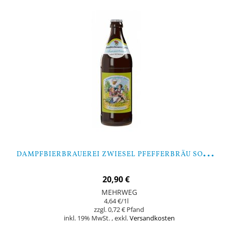
D
AMPFBIERBRAUEREI ZWIESEL PFEFFERBRÄU SOMMERTRAUM - 9 FLASCHEN
20,90 €
MEHRWEG
4,64 €
/1l
0,72 €
inkl. 19% MwSt.
,
exkl.
Versandkosten