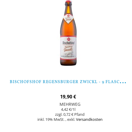
B
ISCHOFSHOF REGENSBURGER ZWICKL - 9 FLASCHEN
19,90 €
MEHRWEG
4,42 €
/1l
0,72 €
inkl. 19% MwSt.
,
exkl.
Versandkosten
Nicht auf Lager