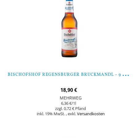
B
ISCHOFSHOF REGENSBURGER BRUCKMANDL - 9 FLASCHEN
18,90 €
MEHRWEG
6,36 €
/1l
0,72 €
inkl. 19% MwSt.
,
exkl.
Versandkosten
Nicht auf Lager