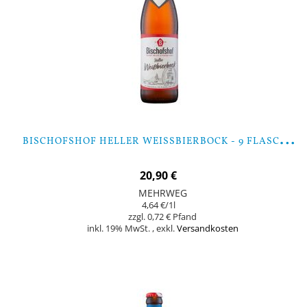
B
ISCHOFSHOF HELLER WEISSBIERBOCK - 9 FLASCHEN
20,90 €
MEHRWEG
4,64 €
/1l
0,72 €
inkl. 19% MwSt.
,
exkl.
Versandkosten
Nicht auf Lager