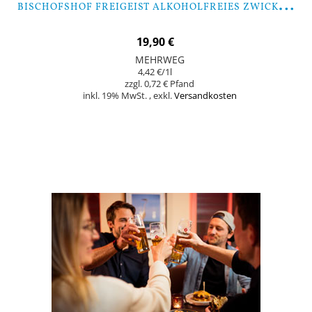
B
ISCHOFSHOF FREIGEIST ALKOHOLFREIES ZWICKL - 9 FLASCHEN
19,90 €
MEHRWEG
4,42 €
/1l
0,72 €
inkl. 19% MwSt.
,
exkl.
Versandkosten
Nicht auf Lager