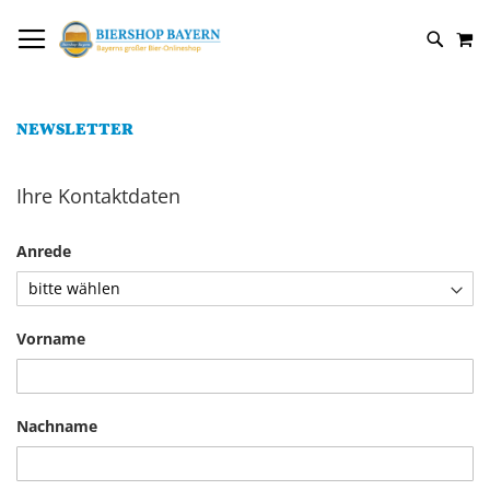
DIREKT
NAVIGATION UMSCHALTEN
M
ZUM
SUCH
INHALT
NEWSLETTER
Ihre Kontaktdaten
Anrede
Vorname
Nachname