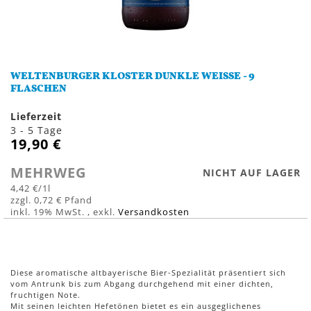
Zum
Anfang
WELTENBURGER KLOSTER DUNKLE WEISSE - 9 F
der
LASCHEN
Bildergalerie
springen
Lieferzeit
3 - 5 Tage
19,90 €
MEHRWEG
NICHT AUF LAGER
4,42 €
/1l
0,72 €
inkl. 19% MwSt.
,
exkl.
Versandkosten
Diese aromatische altbayerische Bier-Spezialität präsentiert sich
vom Antrunk bis zum Abgang durchgehend mit einer dichten,
fruchtigen Note.
Mit seinen leichten Hefetönen bietet es ein ausgeglichenes