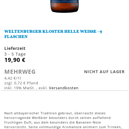
Zum
Anfang
WELTENBURGER KLOSTER HELLE WEISSE - 9 F
der
LASCHEN
Bildergalerie
springen
Lieferzeit
3 - 5 Tage
19,90 €
MEHRWEG
NICHT AUF LAGER
4,42 €
/1l
0,72 €
inkl. 19% MwSt.
,
exkl.
Versandkosten
Nach altbayerischer Tradition gebraut, überrascht dieses
hervorragende Weißbier besonders durch seinen auffallend
fruchtigen Duft, aus dem besonders die Bananen-Note
hervorsticht. Seine vollmundige Aromanote animiert zum Trinken,