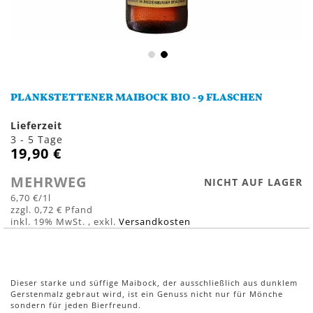
Zum
Anfang
PLANKSTETTENER MAIBOCK BIO - 9 FLASCHEN
der
Bildergalerie
Lieferzeit
springen
3 - 5 Tage
19,90 €
MEHRWEG
NICHT AUF LAGER
6,70 €
/1l
0,72 €
inkl. 19% MwSt.
,
exkl.
Versandkosten
Dieser starke und süffige Maibock, der ausschließlich aus dunklem
Gerstenmalz gebraut wird, ist ein Genuss nicht nur für Mönche
sondern für jeden Bierfreund.