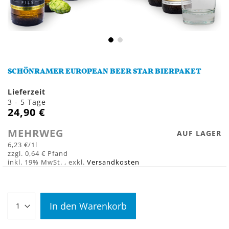
Zum
Anfang
SCHÖNRAMER EUROPEAN BEER STAR BIERPAKET
der
Bildergalerie
Lieferzeit
springen
3 - 5 Tage
24,90 €
MEHRWEG
AUF LAGER
6,23 €
/1l
0,64 €
inkl. 19% MwSt.
,
exkl.
Versandkosten
In den Warenkorb