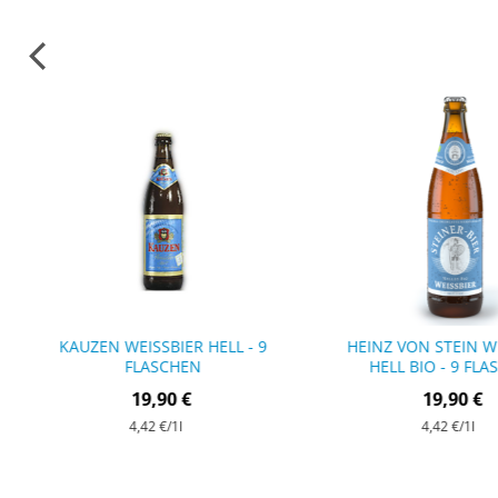
KAUZEN WEISSBIER HELL - 9 F
HEINZ VON STEIN WE
LASCHEN
ELL BIO - 9 FLA
19,90 €
19,90 €
4,42 €
/1l
4,42 €
/1l