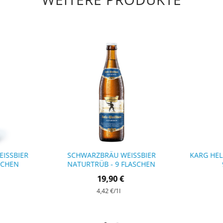
ISSBIER H
SCHWARZBRÄU WEISSBIER N
KARG HELL
SCHEN
ATURTRÜB - 9 FLASCHEN
19,90 €
4,42 €
/1l