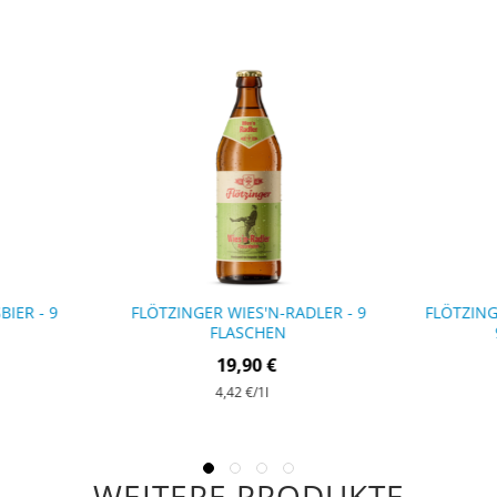
ER - 9 F
FLÖTZINGER WIES'N-RADLER - 9
FLÖTZING
FLASCHEN
19,90 €
4,42 €
/1l
WEITERE PRODUKTE