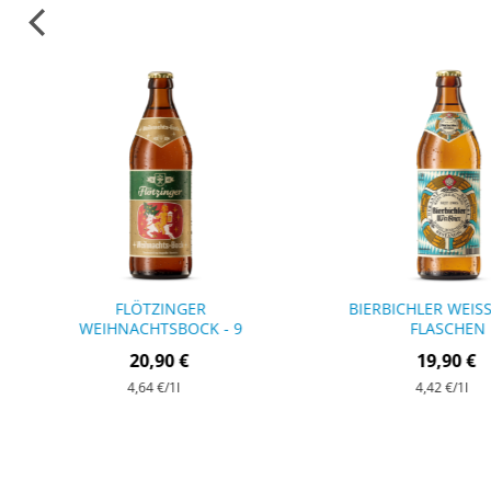
FLÖTZINGER
BIERBICHLER WEISSBI
WEIHNACHTSBOCK - 9
LASCHEN
FLASCHEN
20,90 €
19,90 €
4,64 €
/1l
4,42 €
/1l