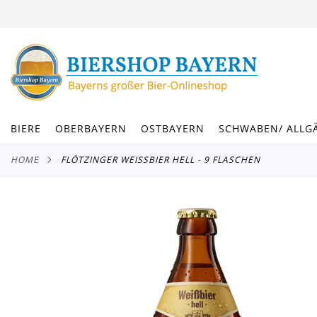
DIREKT
ZUM
INHALT
BIERE
OBERBAYERN
OSTBAYERN
SCHWABEN/ ALLG
HOME
FLÖTZINGER WEISSBIER HELL - 9 FLASCHEN
Zum
Ende
der
Bildergalerie
springen