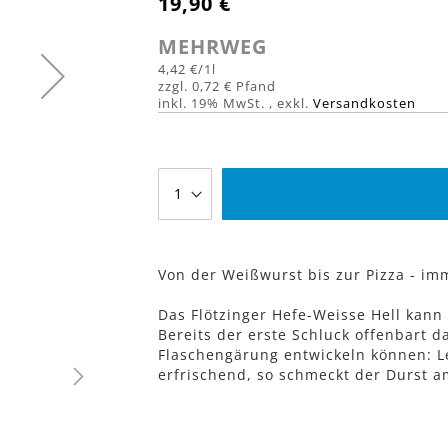
19,90 €
MEHRWEG
4,42 €
/1l
0,72 €
inkl. 19% MwSt.
,
exkl.
Versandkosten
Von der Weißwurst bis zur Pizza - imm
Das Flötzinger Hefe-Weisse Hell kann 
Bereits der erste Schluck offenbart 
Flaschengärung entwickeln können: L
erfrischend, so schmeckt der Durst a