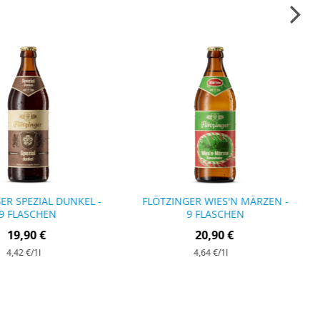
ER SPEZIAL DUNKEL -
FLÖTZINGER WIES'N MÄRZEN -
9 FLASCHEN
9 FLASCHEN
19,90 €
20,90 €
4,42 €
/1l
4,64 €
/1l