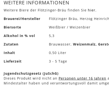
Anfang
WEITERE INFORMATIONEN
der
Weitere Biere der Flötzinger-Bräu finden Sie
hier.
Bildergalerie
springen
Mehr
Brauerei/Hersteller
Flötzinger Bräu, Herzog Heinric
Informationen
Biersorte
Weißbier / Weizenbier
Alkohol in % vol
5,3
Zutaten
Brauwasser,
Weizenmalz, Gers
Inhalt
0,50 Liter
Lieferzeit
3 - 5 Tage
Jugendschutzgesetz (JuSchG)
Dieses Produkt wird nicht an
Personen unter 16 Jahren
a
Mindestalter haben und verantwortungsvoll damit umg