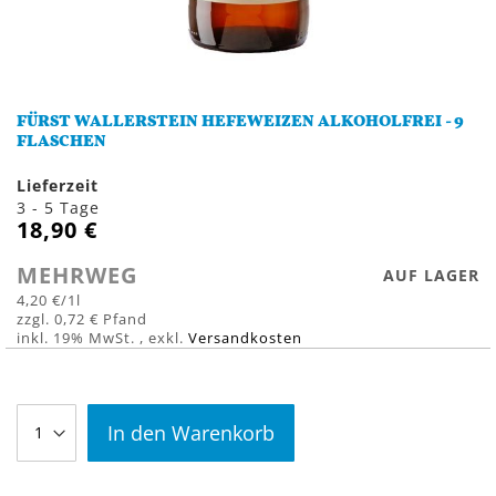
Zum
Anfang
FÜRST WALLERSTEIN HEFEWEIZEN ALKOHOLFREI - 9
der
FLASCHEN
Bildergalerie
springen
Lieferzeit
3 - 5 Tage
18,90 €
MEHRWEG
AUF LAGER
4,20 €
/1l
0,72 €
inkl. 19% MwSt.
,
exkl.
Versandkosten
In den Warenkorb