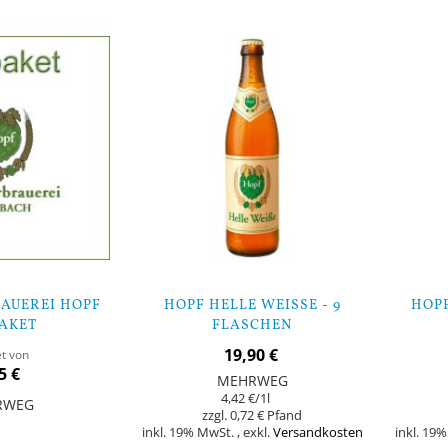
Lager
UEREI HOPF M
HOPF HELLE WEISSE - 9 F
HOPF
AKET
LASCHEN
19,90 €
et von
5 €
MEHRWEG
4,42 €
/1l
RWEG
0,72 €
inkl. 19% MwSt.
,
exkl.
Versandkosten
inkl. 19