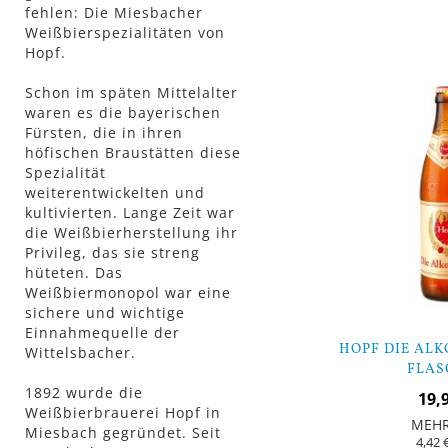
In den Warenkorb
fehlen: Die Miesbacher
Weißbierspezialitäten von
Hopf.
Schon im späten Mittelalter
waren es die bayerischen
Fürsten, die in ihren
höfischen Braustätten diese
Spezialität
weiterentwickelten und
kultivierten. Lange Zeit war
die Weißbierherstellung ihr
Privileg, das sie streng
hüteten. Das
Weißbiermonopol war eine
sichere und wichtige
Einnahmequelle der
HOPF DIE ALK
Wittelsbacher.
FLAS
1892 wurde die
19,
Weißbierbrauerei Hopf in
MEH
Miesbach gegründet. Seit
4,42 