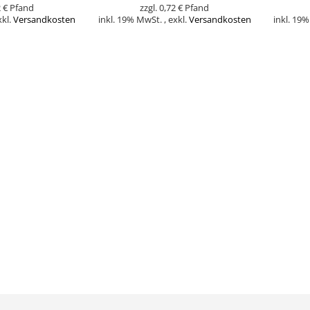
 €
0,72 €
xkl.
Versandkosten
inkl. 19% MwSt.
,
exkl.
Versandkosten
inkl. 19
Nicht
Nicht
auf
auf
Lager
Lager