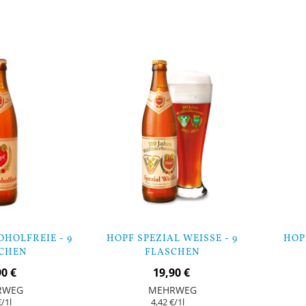
In den Warenkorb
In den Warenk
OHOLFREIE - 9
HOPF SPEZIAL WEISSE - 9 F
HOPF
CHEN
LASCHEN
90 €
19,90 €
RWEG
MEHRWEG
€
/1l
4,42 €
/1l