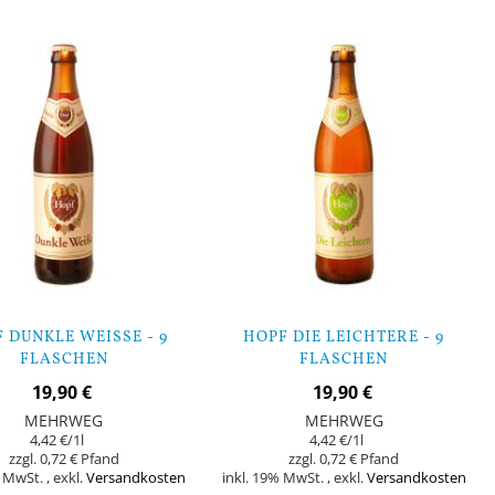
Lager
 DUNKLE WEISSE - 9 F
HOPF DIE LEICHTERE - 9
LASCHEN
FLASCHEN
19,90 €
19,90 €
MEHRWEG
MEHRWEG
4,42 €
/1l
4,42 €
/1l
0,72 €
0,72 €
% MwSt.
,
exkl.
Versandkosten
inkl. 19% MwSt.
,
exkl.
Versandkosten