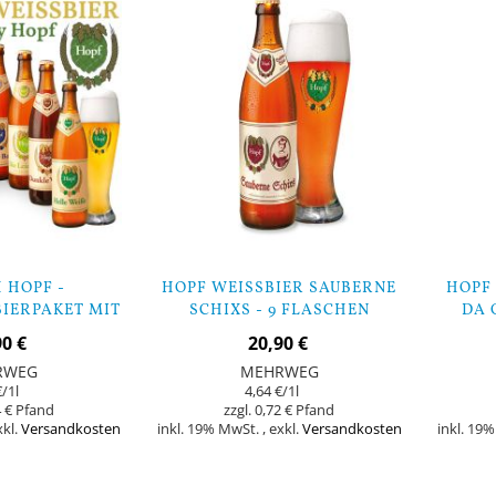
 HOPF -
HOPF WEISSBIER SAUBERNE S
HOPF 
IERPAKET MIT
CHIXS - 9 FLASCHEN
A G
ISSBIERGLAS
90 €
20,90 €
RWEG
MEHRWEG
€
/1l
4,64 €
/1l
 €
0,72 €
xkl.
Versandkosten
inkl. 19% MwSt.
,
exkl.
Versandkosten
inkl. 19
Nicht
In den Warenkorb
auf