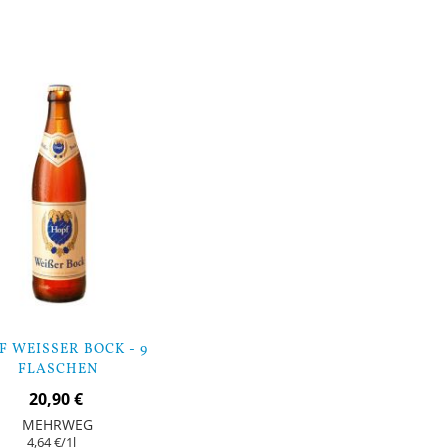
orb
In den Warenkorb
 WEISSER BOCK - 9 F
LASCHEN
20,90 €
MEHRWEG
4,64 €
/1l