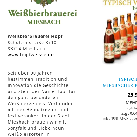
Weißbierbrauerei Hopf
Schützenstraße 8+10
83714 Miesbach
www.hopfweisse.de
Seit über 90 Jahren
bestimmen Tradition und
TYPISCH
Innovation die Geschichte
MIESBACHER B
und steht der Name Hopf für
ORIGINAL WE
25,
den ganz besonderen
MEH
Weißbiergenuss. Verbunden
6,48 
mit der Heimatregion und
0,64
fest verankert in der Stadt
inkl. 19% MwSt.
,
e
Miesbach brauen wir mit
Sorgfalt und Liebe neun
In den Warenkorb
Weißbiersorten in