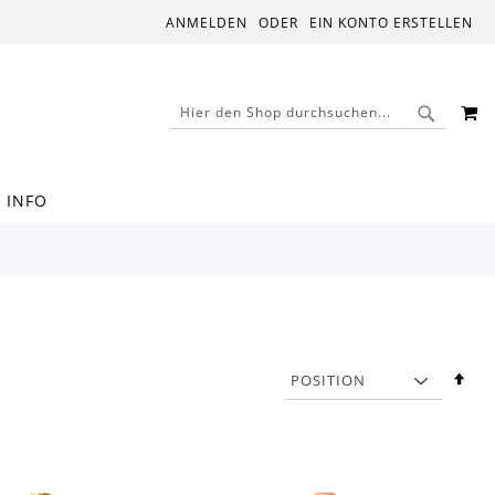
ANMELDEN
EIN KONTO ERSTELLEN
M
SUCHE
SUCHE
INFO
In
abs
Rei