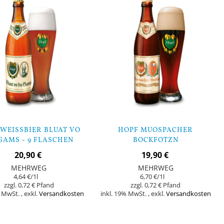
WEISSBIER BLUAT VO D
HOPF MUOSPACHER
AMS - 9 FLASCHEN
BOCKFOTZN
WEIZENDOPPELBOCK 0,33 - 9
20,90 €
19,90 €
FLASCHEN
MEHRWEG
MEHRWEG
4,64 €
/1l
6,70 €
/1l
0,72 €
0,72 €
% MwSt.
,
exkl.
Versandkosten
inkl. 19% MwSt.
,
exkl.
Versandkosten
Nicht
auf