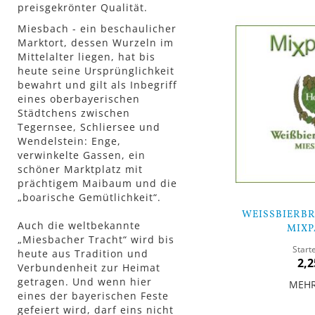
preisgekrönter Qualität.
Miesbach - ein beschaulicher
Marktort, dessen Wurzeln im
Mittelalter liegen, hat bis
heute seine Ursprünglichkeit
bewahrt und gilt als Inbegriff
eines oberbayerischen
Städtchens zwischen
Tegernsee, Schliersee und
Wendelstein: Enge,
verwinkelte Gassen, ein
schöner Marktplatz mit
prächtigem Maibaum und die
„boarische Gemütlichkeit“.
WEISSBIERBRA
Auch die weltbekannte
IXP
„Miesbacher Tracht“ wird bis
Start
heute aus Tradition und
2,2
Verbundenheit zur Heimat
getragen. Und wenn hier
MEH
eines der bayerischen Feste
gefeiert wird, darf eins nicht