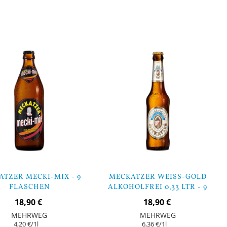
orb
In den Warenkorb
TZER MECKI-MIX - 9
MECKATZER WEISS-GOLD
FLASCHEN
ALKOHOLFREI 0,33 LTR - 9
FLASCHEN
18,90 €
18,90 €
MEHRWEG
MEHRWEG
4,20 €
/1l
6,36 €
/1l