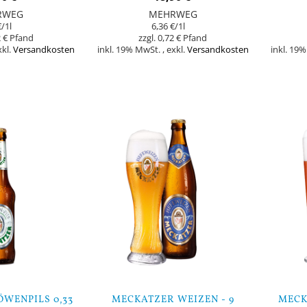
RWEG
MEHRWEG
€
/1l
6,36 €
/1l
 €
0,72 €
xkl.
Versandkosten
inkl. 19% MwSt.
,
exkl.
Versandkosten
inkl. 19
In den Warenkorb
In den Warenk
WENPILS 0,33
MECKATZER WEIZEN - 9
MECK