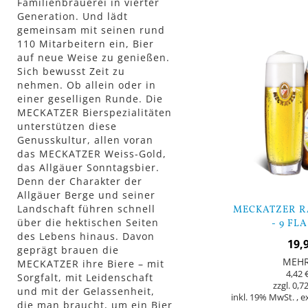
Familienbrauerei in vierter
Generation. Und lädt
gemeinsam mit seinen rund
110 Mitarbeitern ein, Bier
auf neue Weise zu genießen.
Sich bewusst Zeit zu
nehmen. Ob allein oder in
einer geselligen Runde. Die
MECKATZER Bierspezialitäten
unterstützen diese
Genusskultur, allen voran
das MECKATZER Weiss-Gold,
das Allgäuer Sonntagsbier.
Denn der Charakter der
Allgäuer Berge und seiner
Landschaft führen schnell
MECKATZER RA
über die hektischen Seiten
- 9 FL
des Lebens hinaus. Davon
19,
geprägt brauen die
MEH
MECKATZER ihre Biere – mit
4,42 
Sorgfalt, mit Leidenschaft
0,72
und mit der Gelassenheit,
inkl. 19% MwSt.
,
e
die man braucht, um ein Bier