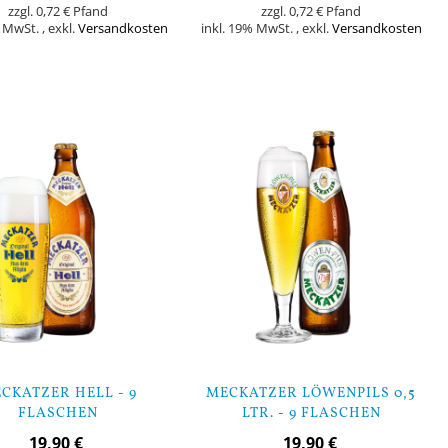
0,72 €
0,72 €
% MwSt.
,
exkl.
Versandkosten
inkl. 19% MwSt.
,
exkl.
Versandkosten
orb
In den Warenkorb
CKATZER HELL - 9
MECKATZER LÖWENPILS 0,5
FLASCHEN
LTR. - 9 FLASCHEN
19,90 €
19,90 €