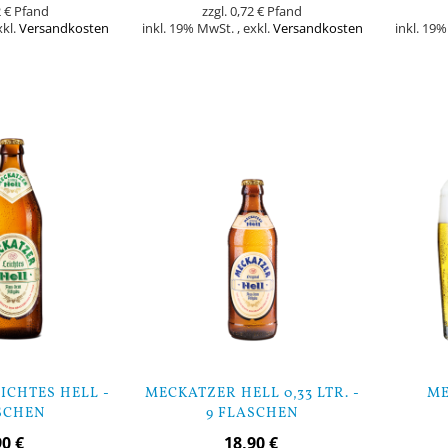
 €
0,72 €
xkl.
Versandkosten
inkl. 19% MwSt.
,
exkl.
Versandkosten
inkl. 19
In den Warenkorb
In den Warenk
ICHTES HELL -
MECKATZER HELL 0,33 LTR. -
ME
SCHEN
9 FLASCHEN
90 €
18,90 €