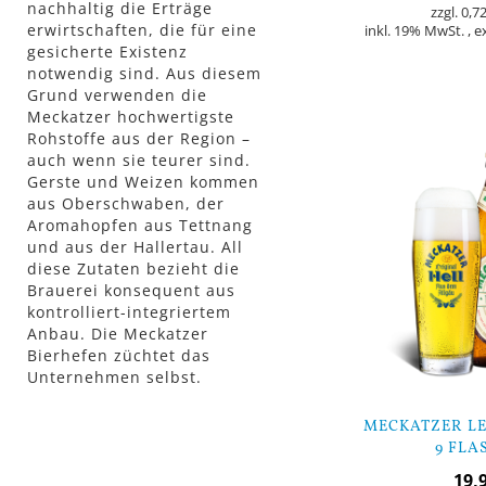
nachhaltig die Erträge
0,72
erwirtschaften, die für eine
inkl. 19% MwSt.
,
e
gesicherte Existenz
notwendig sind. Aus diesem
In den Warenkorb
Grund verwenden die
Meckatzer hochwertigste
Rohstoffe aus der Region –
auch wenn sie teurer sind.
Gerste und Weizen kommen
aus Oberschwaben, der
Aromahopfen aus Tettnang
und aus der Hallertau. All
diese Zutaten bezieht die
Brauerei konsequent aus
kontrolliert-integriertem
Anbau. Die Meckatzer
Bierhefen züchtet das
Unternehmen selbst.
MECKATZER LE
9 FLA
19,