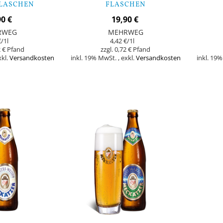
 FLASCHEN
FLASCHEN
90 €
19,90 €
RWEG
MEHRWEG
€
/1l
4,42 €
/1l
 €
0,72 €
xkl.
Versandkosten
inkl. 19% MwSt.
,
exkl.
Versandkosten
inkl. 19
In den Warenkorb
In den Warenk