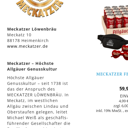
Meckatzer Löwenbräu
Meckatz 10
88178 Heimenkirch
www.meckatzer.de
Meckatzer – Höchste
Allgäuer Genusskultur
MECKATZER FE
Höchste Allgäuer
Genusskultur – seit 1738 ist
59,
das der Anspruch des
MECKATZER LÖWENBRÄU. In
EIN
Meckatz, im westlichen
4,99 
Allgäu zwischen Lindau und
6,00
inkl. 19% MwSt.
,
e
Oberstaufen gelegen, leitet
Michael Weiß als geschäfts­
führender Gesellschafter die
In den Warenkorb