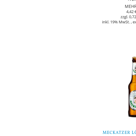
MEH
4,42 
0,72
inkl. 19% MwSt.
,
e
In den Warenkorb
MECKATZER LÖ