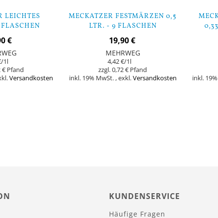
 LEICHTES
MECKATZER FESTMÄRZEN 0,5
MECK
9 FLASCHEN
LTR. - 9 FLASCHEN
0,3
90 €
19,90 €
RWEG
MEHRWEG
€
/1l
4,42 €
/1l
 €
0,72 €
xkl.
Versandkosten
inkl. 19% MwSt.
,
exkl.
Versandkosten
inkl. 19
Nicht
Nicht
auf
auf
Lager
Lager
ON
KUNDENSERVICE
Häufige Fragen