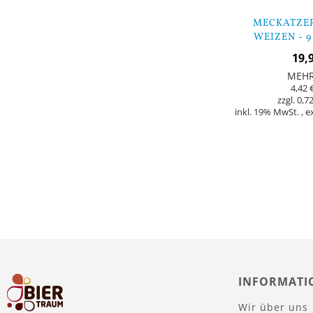
MECKATZER
WEIZEN - 
19,
MEH
4,42 
0,72
inkl. 19% MwSt.
,
e
In den Warenkorb
INFORMATI
Wir über uns