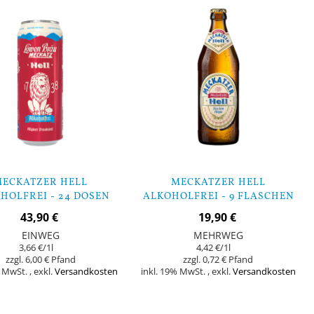
ECKATZER HELL
MECKATZER HELL
HOLFREI - 24 DOSEN
ALKOHOLFREI - 9 FLASCHEN
43,90 €
19,90 €
EINWEG
MEHRWEG
3,66 €
/1l
4,42 €
/1l
6,00 €
0,72 €
% MwSt.
,
exkl.
Versandkosten
inkl. 19% MwSt.
,
exkl.
Versandkosten
orb
In den Warenkorb