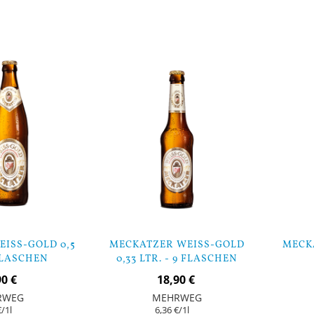
In den Warenk
In den Warenkorb
ISS-GOLD 0,5
MECKATZER WEISS-GOLD
MECKA
 FLASCHEN
0,33 LTR. - 9 FLASCHEN
90 €
18,90 €
RWEG
MEHRWEG
€
/1l
6,36 €
/1l