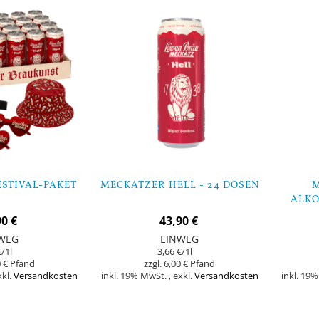
STIVAL-PAKET
MECKATZER HELL - 24 DOSEN
M
ALKO
90 €
43,90 €
WEG
EINWEG
€
/1l
3,66 €
/1l
 €
6,00 €
xkl.
Versandkosten
inkl. 19% MwSt.
,
exkl.
Versandkosten
inkl. 19
In den Warenkorb
In den Warenk