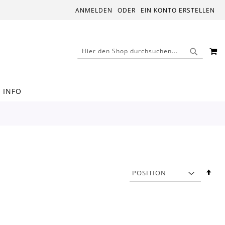
ANMELDEN
EIN KONTO ERSTELLEN
M
SUCHE
SUCHE
INFO
In
abs
Rei