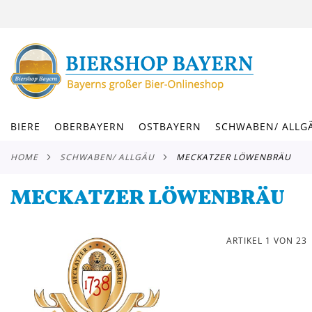
DIREKT
ZUM
INHALT
BIERE
OBERBAYERN
OSTBAYERN
SCHWABEN/ ALLG
HOME
SCHWABEN/ ALLGÄU
MECKATZER LÖWENBRÄU
MECKATZER LÖWENBRÄU
ARTIKEL
1
VON
23