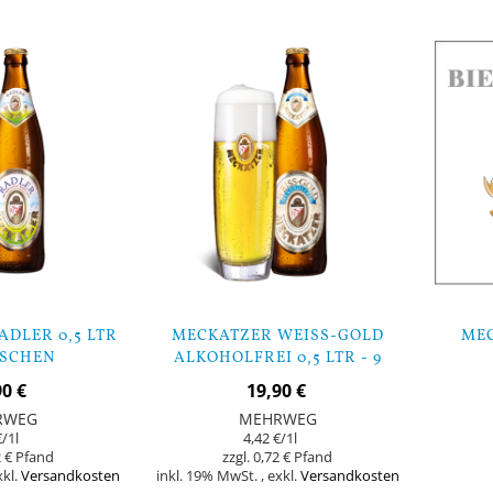
DLER 0,5 LTR
MECKATZER WEISS-GOLD
ME
ASCHEN
ALKOHOLFREI 0,5 LTR - 9
FLASCHEN
90 €
19,90 €
RWEG
MEHRWEG
€
/1l
4,42 €
/1l
 €
0,72 €
xkl.
Versandkosten
inkl. 19% MwSt.
,
exkl.
Versandkosten