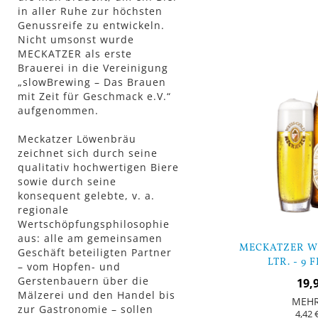
in aller Ruhe zur höchsten
In den Warenkorb
Genussreife zu entwickeln.
Nicht umsonst wurde
MECKATZER als erste
Brauerei in die Vereinigung
„slowBrewing – Das Brauen
mit Zeit für Geschmack e.V.“
aufgenommen.
Meckatzer Löwenbräu
zeichnet sich durch seine
qualitativ hochwertigen Biere
sowie durch seine
konsequent gelebte, v. a.
regionale
Wertschöpfungsphilosophie
aus: alle am gemeinsamen
MECKATZER WE
Geschäft beteiligten Partner
LTR. - 9
– vom Hopfen- und
Gerstenbauern über die
19,
Mälzerei und den Handel bis
MEH
zur Gastronomie – sollen
4,42 