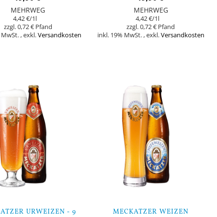
MEHRWEG
MEHRWEG
4,42 €
/1l
4,42 €
/1l
0,72 €
0,72 €
% MwSt.
,
exkl.
Versandkosten
inkl. 19% MwSt.
,
exkl.
Versandkosten
orb
In den Warenkorb
ATZER URWEIZEN - 9
MECKATZER WEIZEN