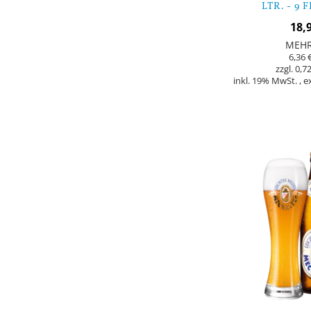
LTR. - 9
18,
MEH
6,36 
0,72
inkl. 19% MwSt.
,
e
In den Warenkorb