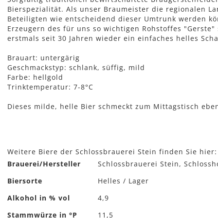
Bierspezialität. Als unser Braumeister die regionalen 
Beteiligten wie entscheidend dieser Umtrunk werden kö
Erzeugern des für uns so wichtigen Rohstoffes "Gerste" 
erstmals seit 30 Jahren wieder ein einfaches helles S
Brauart: untergärig
Geschmackstyp: schlank, süffig, mild
Farbe: hellgold
Trinktemperatur: 7-8°C
Dieses milde, helle Bier schmeckt zum Mittagstisch eben
Weitere Biere der Schlossbrauerei Stein finden Sie hier
Mehr
Brauerei/Hersteller
Schlossbrauerei Stein, Schlossh
Informationen
Biersorte
Helles / Lager
Alkohol in % vol
4,9
Stammwürze in °P
11,5