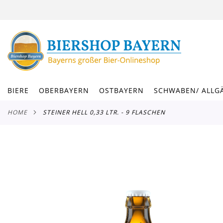
DIREKT
ZUM
INHALT
BIERE
OBERBAYERN
OSTBAYERN
SCHWABEN/ ALLG
HOME
STEINER HELL 0,33 LTR. - 9 FLASCHEN
Zum
Ende
der
Bildergalerie
springen