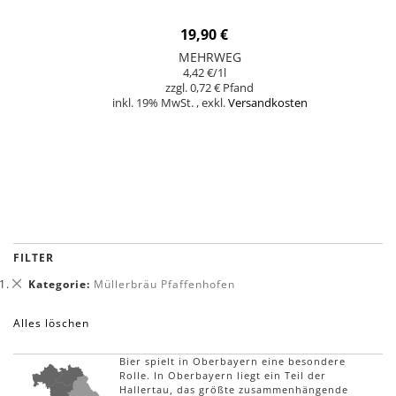
19,90 €
MEHRWEG
4,42 €
/1l
0,72 €
inkl. 19% MwSt.
,
exkl.
Versandkosten
In den Warenkorb
FILTER
Dies
Kategorie
Müllerbräu Pfaffenhofen
entfernen
Alles löschen
Bier spielt in Oberbayern eine besondere
Rolle. In Oberbayern liegt ein Teil der
Hallertau, das größte zusammenhängende