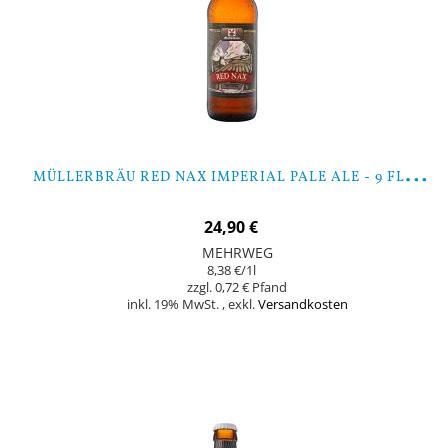
M
ÜLLERBRÄU RED NAX IMPERIAL PALE ALE - 9 FLASCHEN
24,90 €
MEHRWEG
8,38 €
/1l
0,72 €
inkl. 19% MwSt.
,
exkl.
Versandkosten
In den Warenkorb