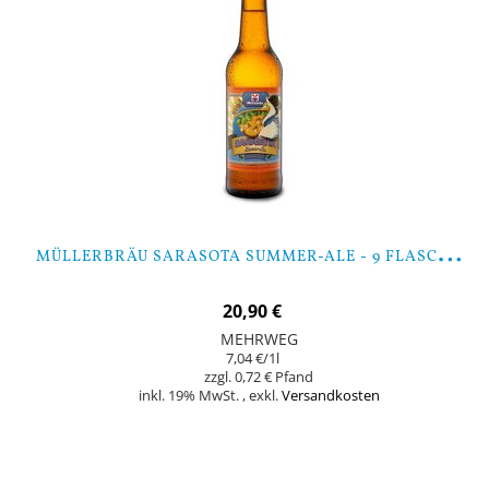
M
ÜLLERBRÄU SARASOTA SUMMER-ALE - 9 FLASCHEN
20,90 €
MEHRWEG
7,04 €
/1l
0,72 €
inkl. 19% MwSt.
,
exkl.
Versandkosten
Nicht auf Lager