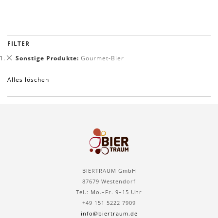
FILTER
Dies
Sonstige Produkte
Gourmet-Bier
entfernen
Alles löschen
BIERTRAUM GmbH
87679 Westendorf
Tel.: Mo.–Fr. 9–15 Uhr
+49 151 5222 7909
info@biertraum.de