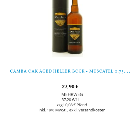
C
AMBA OAK AGED HELLER BOCK - MUSCATEL 0,75 LTR
27,90 €
MEHRWEG
37,20 €
/1l
0,08 €
inkl. 19% MwSt.
,
exkl.
Versandkosten
Nicht auf Lager