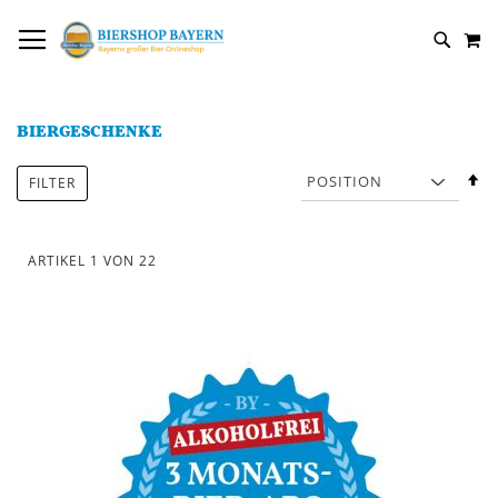
DIREKT
NAVIGATION UMSCHALTEN
M
ZUM
SUCH
INHALT
BIERGESCHENKE
In
FILTER
a
R
ARTIKEL
1
VON
22