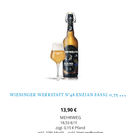
W
IENINGER WERKSTATT N°48 ENZIAN FASSL 0,75 LTR.
13,90 €
MEHRWEG
18,53 €
/1l
0,15 €
inkl. 19% MwSt.
,
exkl.
Versandkosten