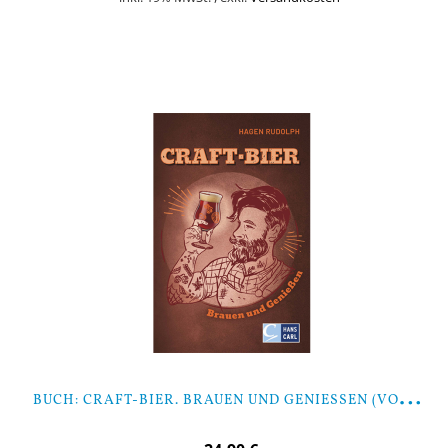
In den Warenkorb
B
UCH: CRAFT-BIER. BRAUEN UND GENIESSEN (VON HAGEN RUDOLPH)