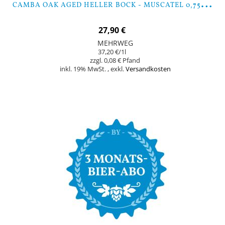
C
AMBA OAK AGED HELLER BOCK - MUSCATEL 0,75 LTR
27,90 €
MEHRWEG
37,20 €
/1l
0,08 €
inkl. 19% MwSt.
,
exkl.
Versandkosten
Nicht auf Lager