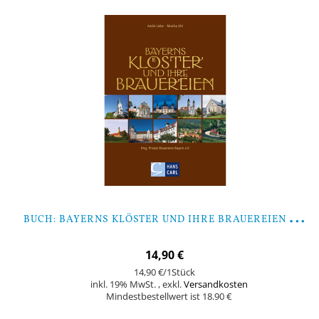
B
UCH: BAYERNS KLÖSTER UND IHRE BRAUEREIEN (VON LIEBE, UHL)
14,90 €
14,90 €
/1Stück
inkl. 19% MwSt.
,
exkl.
Versandkosten
Mindestbestellwert ist 18.90 €
Nicht auf Lager