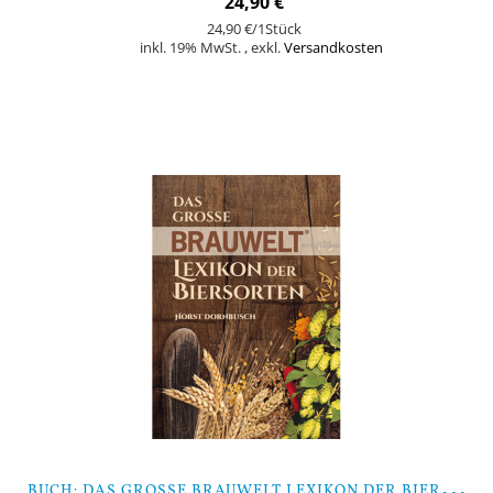
24,90 €
24,90 €
/1Stück
inkl. 19% MwSt.
,
exkl.
Versandkosten
In den Warenkorb
B
UCH: DAS GROSSE BRAUWELT LEXIKON DER BIERSORTEN (VON HORST DORNBUSCH)