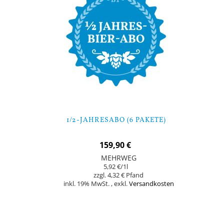
1/2-JAHRESABO (6 PAKETE)
159,90 €
MEHRWEG
5,92 €
/1l
4,32 €
inkl. 19% MwSt.
,
exkl.
Versandkosten
In den Warenkorb