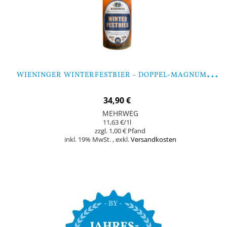
W
IENINGER WINTERFESTBIER - DOPPEL-MAGNUM 3 LITER
34,90 €
MEHRWEG
11,63 €
/1l
1,00 €
inkl. 19% MwSt.
,
exkl.
Versandkosten
Nicht auf Lager