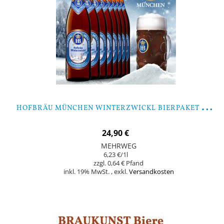
H
OFBRÄU MÜNCHEN WINTERZWICKL BIERPAKET MIT GLAS
24,90 €
MEHRWEG
6,23 €
/1l
0,64 €
inkl. 19% MwSt.
,
exkl.
Versandkosten
Nicht auf Lager