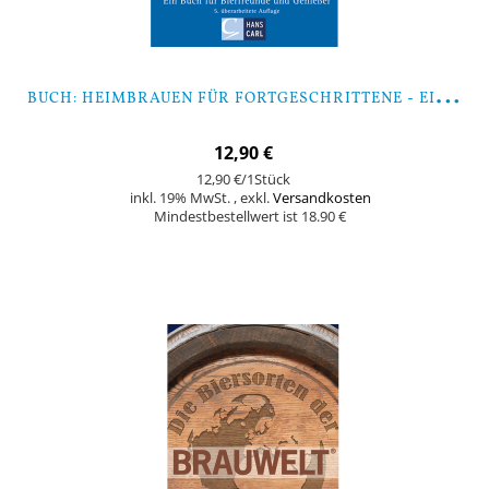
B
UCH: HEIMBRAUEN FÜR FORTGESCHRITTENE - EIN BUCH FÜR BIERFREUNDE UND GENIESSER (VON HAGEN RUDOLPH)
12,90 €
12,90 €
/1Stück
inkl. 19% MwSt.
,
exkl.
Versandkosten
Mindestbestellwert ist 18.90 €
In den Warenkorb