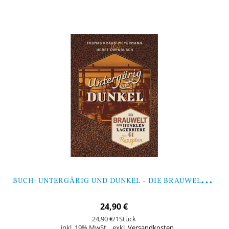
B
UCH: UNTERGÄRIG UND DUNKEL - DIE BRAUWELT DER DUNKLEN LAGERBIERE MIT 41 REZEPTEN (VON DORNBUSCH, KRAUS-WEYERMANN)
24,90 €
24,90 €
/1Stück
inkl. 19% MwSt.
,
exkl.
Versandkosten