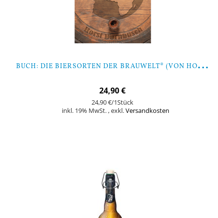
B
UCH: DIE BIERSORTEN DER BRAUWELT® (VON HORST DORNBUSCH)
24,90 €
24,90 €
/1Stück
inkl. 19% MwSt.
,
exkl.
Versandkosten
In den Warenkorb