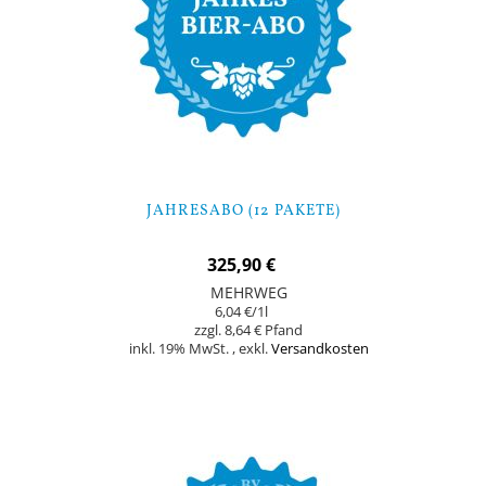
JAHRESABO (12 PAKETE)
325,90 €
MEHRWEG
6,04 €
/1l
8,64 €
inkl. 19% MwSt.
,
exkl.
Versandkosten
In den Warenkorb