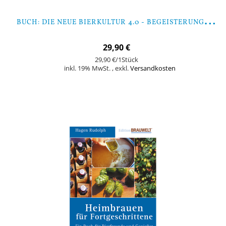
B
UCH: DIE NEUE BIERKULTUR 4.0 - BEGEISTERUNG, LEIDENSCHAFT, FASZINATION (VON FOHR, KIESBYE, STEMPFL)
29,90 €
29,90 €
/1Stück
inkl. 19% MwSt.
,
exkl.
Versandkosten
In den Warenkorb