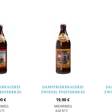
In den Warenkorb
In den Warenk
RBRAUEREI
DAMPFBIERBRAUEREI
DA
FEFFERBRÄU
ZWIESEL PFEFFERBRÄU
ZWI
 - 9 FLASCHEN
SCHMELZER HOIBE - 9
DU
90 €
19,90 €
FLASCHEN
RWEG
MEHRWEG
€
/1l
4,42 €
/1l