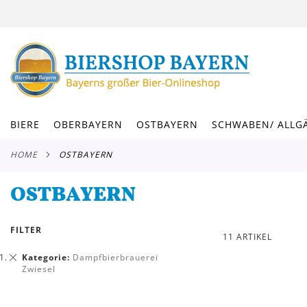
DIREKT
ZUM
INHALT
BIERE
OBERBAYERN
OSTBAYERN
SCHWABEN/ ALLG
HOME
OSTBAYERN
OSTBAYERN
FILTER
11
ARTIKEL
Dies
Kategorie
Dampfbierbrauerei
entfernen
Zwiesel