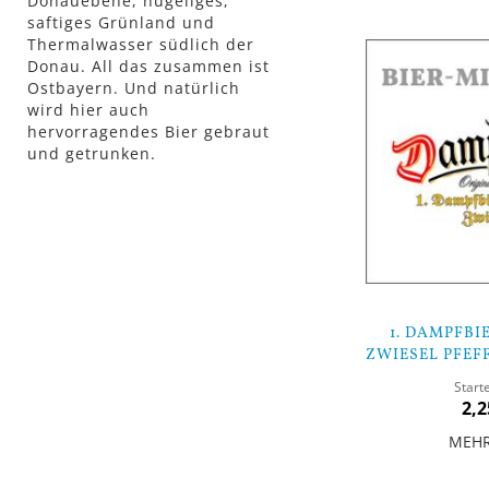
Donauebene, hügeliges,
Lager
saftiges Grünland und
Thermalwasser südlich der
Donau. All das zusammen ist
Ostbayern. Und natürlich
wird hier auch
hervorragendes Bier gebraut
und getrunken.
1. DAMPFBI
ZWIESEL PFEF
MIXP
Start
2,2
MEH