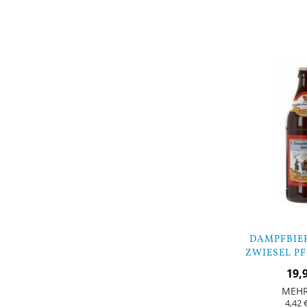
In den Warenkorb
DAMPFBIE
ZWIESEL P
PFEFFER HELL
19,
MEH
4,42 