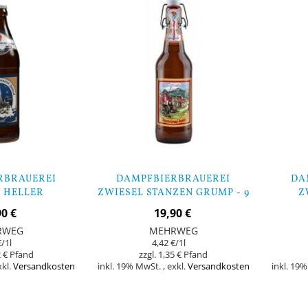
RBRAUEREI
DAMPFBIERBRAUEREI
DA
 HELLER
ZWIESEL STANZEN GRUMP - 9
Z
SBOCK - 9
FLASCHEN
DOPPE
90 €
19,90 €
CHEN
RWEG
MEHRWEG
€
/1l
4,42 €
/1l
 €
1,35 €
xkl.
Versandkosten
inkl. 19% MwSt.
,
exkl.
Versandkosten
inkl. 19
Nicht
In den Warenkorb
auf