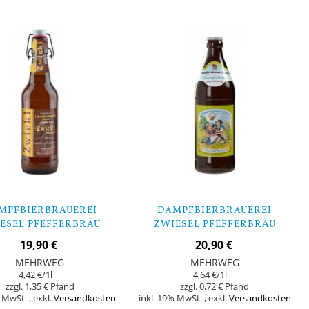
MPFBIERBRAUEREI
DAMPFBIERBRAUEREI
ESEL PFEFFERBRÄU
ZWIESEL PFEFFERBRÄU
ICKL - 9 FLASCHEN
SOMMERTRAUM - 9
19,90 €
20,90 €
FLASCHEN
MEHRWEG
MEHRWEG
4,42 €
/1l
4,64 €
/1l
1,35 €
0,72 €
% MwSt.
,
exkl.
Versandkosten
inkl. 19% MwSt.
,
exkl.
Versandkosten