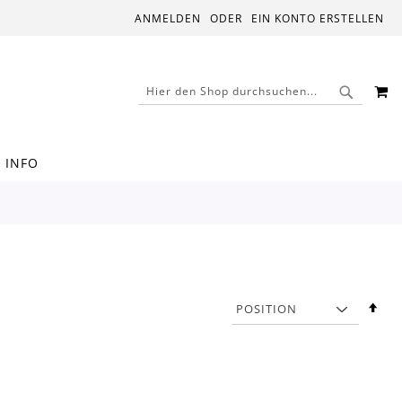
ANMELDEN
EIN KONTO ERSTELLEN
M
SUCHE
SUCHE
INFO
In
abs
Rei