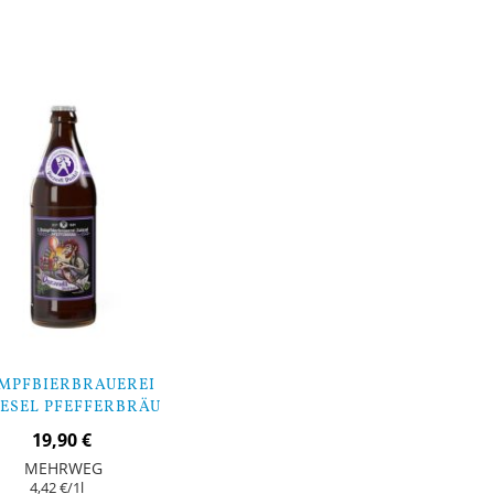
orb
In den Warenkorb
MPFBIERBRAUEREI
ESEL PFEFFERBRÄU
RANDL DUNKEL - 9
19,90 €
FLASCHEN
MEHRWEG
4,42 €
/1l