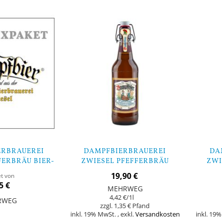
Lager
ERBRAUEREI
DAMPFBIERBRAUEREI
DA
FERBRÄU BIER-
ZWIESEL PFEFFERBRÄU
ZWI
AKET
DAMPFBIER - 9 FLASCHEN
ZW
19,90 €
et von
5 €
MEHRWEG
4,42 €
/1l
RWEG
1,35 €
inkl. 19% MwSt.
,
exkl.
Versandkosten
inkl. 19