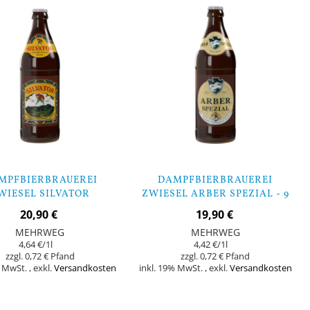
MPFBIERBRAUEREI
DAMPFBIERBRAUEREI
WIESEL SILVATOR
ZWIESEL ARBER SPEZIAL - 9
LBOCK - 9 FLASCHEN
FLASCHEN
20,90 €
19,90 €
MEHRWEG
MEHRWEG
4,64 €
/1l
4,42 €
/1l
0,72 €
0,72 €
% MwSt.
,
exkl.
Versandkosten
inkl. 19% MwSt.
,
exkl.
Versandkosten
In den Warenkorb