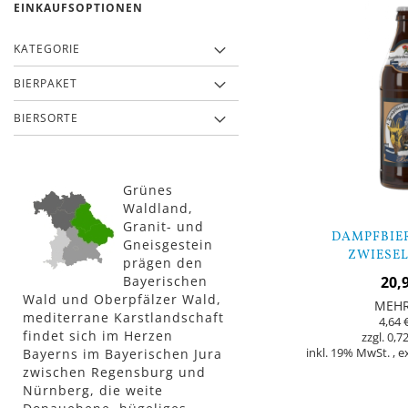
EINKAUFSOPTIONEN
KATEGORIE
BIERPAKET
BIERSORTE
Grünes
Waldland,
Granit- und
DAMPFBIE
Gneisgestein
ZWIESEL
prägen den
WEIHNACHT
Bayerischen
20,
FLAS
Wald und Oberpfälzer Wald,
MEH
mediterrane Karstlandschaft
4,64 
findet sich im Herzen
0,72
Bayerns im Bayerischen Jura
inkl. 19% MwSt.
,
e
zwischen Regensburg und
Nicht
Nürnberg, die weite
auf