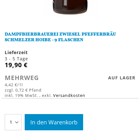
Zum
Anfang
DAMPFBIERBRAUEREI ZWIESEL PFEFFERBRÄU
der
SCHMELZER HOIBE - 9 FLASCHEN
Bildergalerie
springen
Lieferzeit
3 - 5 Tage
19,90 €
MEHRWEG
AUF LAGER
4,42 €
/1l
0,72 €
inkl. 19% MwSt.
,
exkl.
Versandkosten
In den Warenkorb