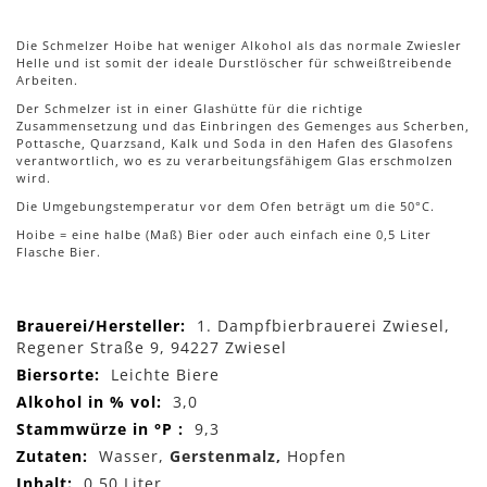
Die Schmelzer Hoibe hat weniger Alkohol als das normale Zwiesler
Helle und ist somit der ideale Durstlöscher für schweißtreibende
Arbeiten.
Der Schmelzer ist in einer Glashütte für die richtige
Zusammensetzung und das Einbringen des Gemenges aus Scherben,
Pottasche, Quarzsand, Kalk und Soda in den Hafen des Glasofens
verantwortlich, wo es zu verarbeitungsfähigem Glas erschmolzen
wird.
Die Umgebungstemperatur vor dem Ofen beträgt um die 50°C.
Hoibe = eine halbe (Maß) Bier oder auch einfach eine 0,5 Liter
Flasche Bier.
Mehr
1. Dampfbierbrauerei Zwiesel,
Informationen
Regener Straße 9, 94227 Zwiesel
Leichte Biere
3,0
9,3
Wasser,
Gerstenmalz,
Hopfen
0,50 Liter