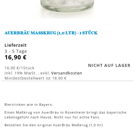
Zum
Anfang
AUERBRÄU MASSKRUG (1,0 LTR) - 1 STÜCK
der
Bildergalerie
Lieferzeit
springen
3 - 5 Tage
16,90 €
NICHT AUF LAGER
16,90 €
/1Stück
inkl. 19% MwSt.
,
exkl.
Versandkosten
Mindestbestellwert ist 18.90 €
Biertrinken wie in Bayern.
Einen Maßkrug von AuerBräu in Rosenheim bringt das bayerische
Lebensgefühl nach Hause. Nicht nur für echte Fans.
Bestellen Sie den original AuerBräu Maßkrug (1,0 ltr)