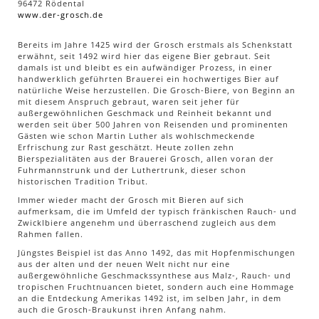
96472 Rödental
www.der-grosch.de
Bereits im Jahre 1425 wird der Grosch erstmals als Schenkstatt
erwähnt, seit 1492 wird hier das eigene Bier gebraut. Seit
damals ist und bleibt es ein aufwändiger Prozess, in einer
handwerklich geführten Brauerei ein hochwertiges Bier auf
natürliche Weise herzustellen. Die Grosch-Biere, von Beginn an
mit diesem Anspruch gebraut, waren seit jeher für
außergewöhnlichen Geschmack und Reinheit bekannt und
werden seit über 500 Jahren von Reisenden und prominenten
Gästen wie schon Martin Luther als wohlschmeckende
Erfrischung zur Rast geschätzt. Heute zollen zehn
Bierspezialitäten aus der Brauerei Grosch, allen voran der
Fuhrmannstrunk und der Luthertrunk, dieser schon
historischen Tradition Tribut.
Immer wieder macht der Grosch mit Bieren auf sich
aufmerksam, die im Umfeld der typisch fränkischen Rauch- und
Zwicklbiere angenehm und überraschend zugleich aus dem
Rahmen fallen.
Jüngstes Beispiel ist das Anno 1492, das mit Hopfenmischungen
aus der alten und der neuen Welt nicht nur eine
außergewöhnliche Geschmackssynthese aus Malz-, Rauch- und
tropischen Fruchtnuancen bietet, sondern auch eine Hommage
an die Entdeckung Amerikas 1492 ist, im selben Jahr, in dem
auch die Grosch-Braukunst ihren Anfang nahm.