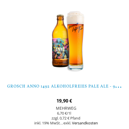
G
ROSCH ANNO 1492 ALKOHOLFREIES PALE ALE - 9 FLASCHEN
19,90 €
MEHRWEG
6,70 €
/1l
0,72 €
inkl. 19% MwSt.
,
exkl.
Versandkosten