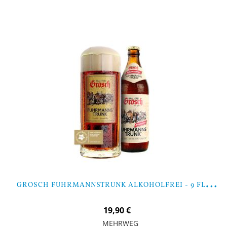
In den Warenkorb
G
ROSCH FUHRMANNSTRUNK ALKOHOLFREI - 9 FLASCHEN
19,90 €
MEHRWEG