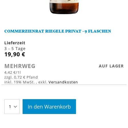
Zum
Anfang
COMMERZIENRAT RIEGELE PRIVAT - 9 FLASCHEN
der
Bildergalerie
Lieferzeit
springen
3 - 5 Tage
19,90 €
MEHRWEG
AUF LAGER
4,42 €
/1l
0,72 €
inkl. 19% MwSt.
,
exkl.
Versandkosten
In den Warenkorb