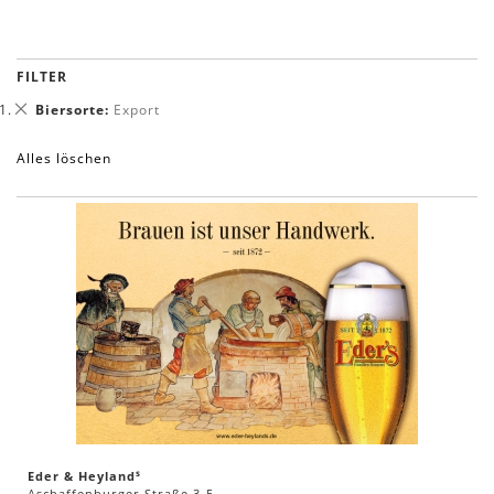
FILTER
Dies
Biersorte
Export
entfernen
Alles löschen
s
Eder & Heyland
Aschaffenburger Straße 3-5