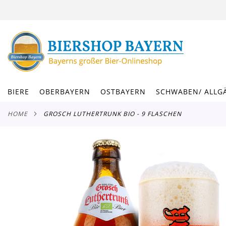
DIREKT
ZUM
INHALT
BIERE
OBERBAYERN
OSTBAYERN
SCHWABEN/ ALLG
HOME
GROSCH LUTHERTRUNK BIO - 9 FLASCHEN
Zum
Ende
der
Bildergalerie
springen