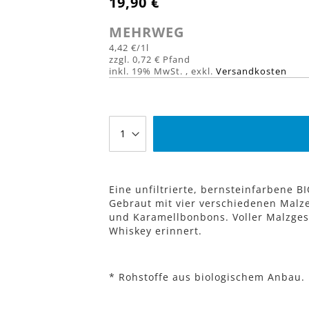
19,90 €
MEHRWEG
4,42 €
/1l
0,72 €
inkl. 19% MwSt.
,
exkl.
Versandkosten
Eine unfiltrierte, bernsteinfarbene BI
Gebraut mit vier verschiedenen Malze
und Karamellbonbons. Voller Malzgesc
Whiskey erinnert.
* Rohstoffe aus biologischem Anbau.