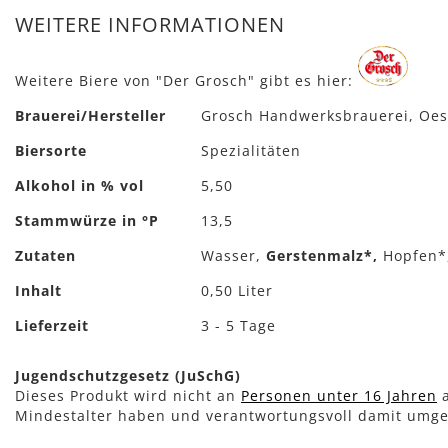
WEITERE INFORMATIONEN
Weitere Biere von "Der Grosch" gibt es hier:
Mehr
Brauerei/Hersteller
Grosch Handwerksbrauerei, Oesl
Informationen
Biersorte
Spezialitäten
Alkohol in % vol
5,50
Stammwürze in °P
13,5
Zutaten
Wasser,
Gerstenmalz*,
Hopfen*,
Inhalt
0,50 Liter
Lieferzeit
3 - 5 Tage
Jugendschutzgesetz (JuSchG)
Dieses Produkt wird nicht an
Personen unter 16 Jahren
a
Mindestalter haben und verantwortungsvoll damit umg