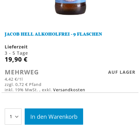
Zum
Anfang
JACOB HELL ALKOHOLFREI - 9 FLASCHEN
der
Bildergalerie
Lieferzeit
springen
3 - 5 Tage
19,90 €
MEHRWEG
AUF LAGER
4,42 €
/1l
0,72 €
inkl. 19% MwSt.
,
exkl.
Versandkosten
In den Warenkorb