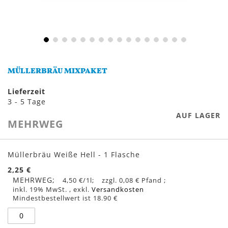
Zum
Anfang
MÜLLERBRÄU MIXPAKET
der
Bildergalerie
Lieferzeit
springen
3 - 5 Tage
AUF LAGER
MEHRWEG
Gruppiert
Produkte
Müllerbräu Weiße Hell - 1 Flasche
-
2,25 €
Artikel
MEHRWEG
4,50 €
/1l
0,08 €
inkl. 19% MwSt.
,
exkl.
Versandkosten
Mindestbestellwert ist 18.90 €