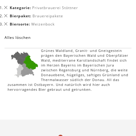
Dies
Kategorie
Privatbrauerei Stöttner
entfernen
Dies
Bierpaket
Brauereipakete
entfernen
Dies
Biersorte
Weizenbock
entfernen
Alles löschen
Grünes Waldland, Granit- und Gneisgestein
prägen den Bayerischen Wald und Oberpfälzer
Wald, mediterrane Karstlandschaft findet sich
im Herzen Bayerns im Bayerischen Jura
zwischen Regensburg und Nürnberg, die weite
Donauebene, hügeliges, saftiges Grünland und
Thermalwasser südlich der Donau. All das
zusammen ist Ostbayern. Und natürlich wird hier auch
hervorragendes Bier gebraut und getrunken.