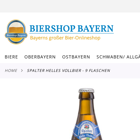
DIREKT
ZUM
INHALT
BIERE
OBERBAYERN
OSTBAYERN
SCHWABEN/ ALLG
HOME
SPALTER HELLES VOLLBIER - 9 FLASCHEN
Zum
Ende
der
Bildergalerie
springen