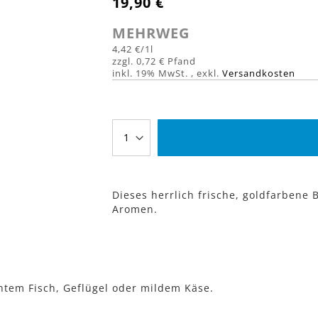
19,90 €
MEHRWEG
4,42 €
/1l
0,72 €
inkl. 19% MwSt.
,
exkl.
Versandkosten
Dieses herrlich frische, goldfarbene
Aromen.
htem Fisch, Geflügel oder mildem Käse.