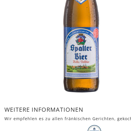
Zum
Anfang
WEITERE INFORMATIONEN
der
Wir empfehlen es zu allen fränkischen Gerichten, gekoc
Bildergalerie
springen