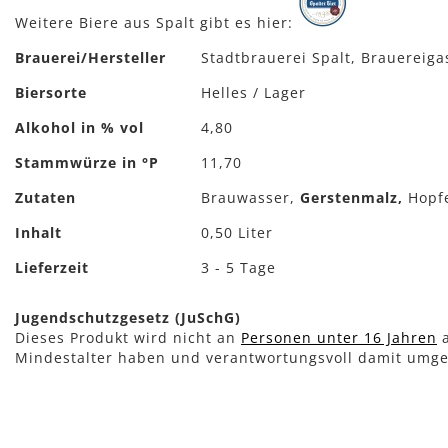
Weitere Biere aus Spalt gibt es hier:
Mehr
Brauerei/Hersteller
Stadtbrauerei Spalt, Brauereiga
Informationen
Biersorte
Helles / Lager
Alkohol in % vol
4,80
Stammwürze in °P
11,70
Zutaten
Brauwasser,
Gerstenmalz,
Hopf
Inhalt
0,50 Liter
Lieferzeit
3 - 5 Tage
Jugendschutzgesetz (JuSchG)
Dieses Produkt wird nicht an
Personen unter 16 Jahren
a
Mindestalter haben und verantwortungsvoll damit umg