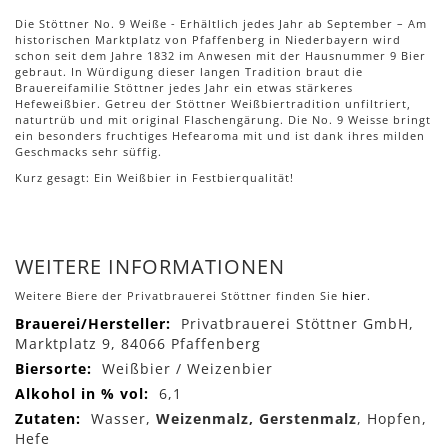
Die Stöttner No. 9 Weiße - Erhältlich jedes Jahr ab September – Am
historischen Marktplatz von Pfaffenberg in Niederbayern wird
schon seit dem Jahre 1832 im Anwesen mit der Hausnummer 9 Bier
gebraut. In Würdigung dieser langen Tradition braut die
Brauereifamilie Stöttner jedes Jahr ein etwas stärkeres
Hefeweißbier. Getreu der Stöttner Weißbiertradition unfiltriert,
naturtrüb und mit original Flaschengärung. Die No. 9 Weisse bringt
ein besonders fruchtiges Hefearoma mit und ist dank ihres milden
Geschmacks sehr süffig.
Kurz gesagt: Ein Weißbier in Festbierqualität!
WEITERE INFORMATIONEN
Weitere Biere der Privatbrauerei Stöttner finden Sie
hier
.
Mehr
Privatbrauerei Stöttner GmbH,
Informationen
Marktplatz 9, 84066 Pfaffenberg
Weißbier / Weizenbier
6,1
Wasser,
Weizenmalz, Gerstenmalz
, Hopfen,
Hefe