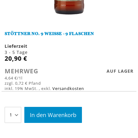
Zum
Anfang
STÖTTNER NO. 9 WEISSE - 9 FLASCHEN
der
Bildergalerie
Lieferzeit
springen
3 - 5 Tage
20,90 €
MEHRWEG
AUF LAGER
4,64 €
/1l
0,72 €
inkl. 19% MwSt.
,
exkl.
Versandkosten
In den Warenkorb