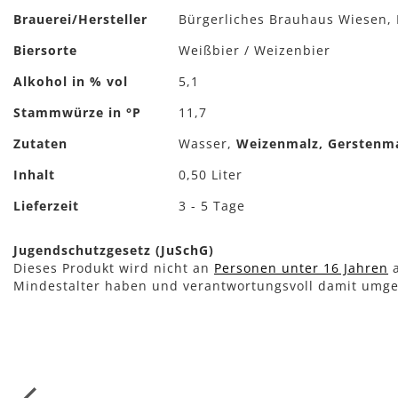
Mehr
Brauerei/Hersteller
Bürgerliches Brauhaus Wiesen, 
Informationen
Biersorte
Weißbier / Weizenbier
Alkohol in % vol
5,1
Stammwürze in °P
11,7
Zutaten
Wasser,
Weizenmalz, Gerstenm
Inhalt
0,50 Liter
Lieferzeit
3 - 5 Tage
Jugendschutzgesetz (JuSchG)
Dieses Produkt wird nicht an
Personen unter 16 Jahren
a
Mindestalter haben und verantwortungsvoll damit umg