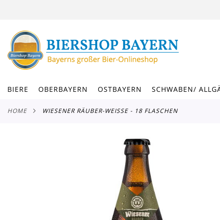
DIREKT
ZUM
INHALT
BIERE
OBERBAYERN
OSTBAYERN
SCHWABEN/ ALLG
HOME
WIESENER RÄUBER-WEISSE - 18 FLASCHEN
Zum
Ende
der
Bildergalerie
springen