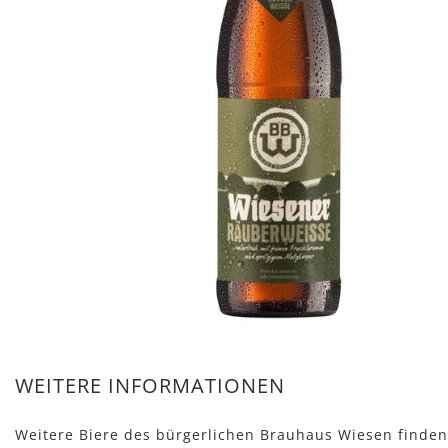
Zum
Anfang
WEITERE INFORMATIONEN
der
Bildergalerie
springen
Weitere Biere des bürgerlichen Brauhaus Wiesen finden