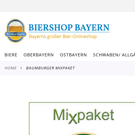
DIREKT
ZUM
INHALT
BIERE
OBERBAYERN
OSTBAYERN
SCHWABEN/ ALLG
HOME
BAUMBURGER MIXPAKET
Zum
Ende
der
Bildergalerie
springen