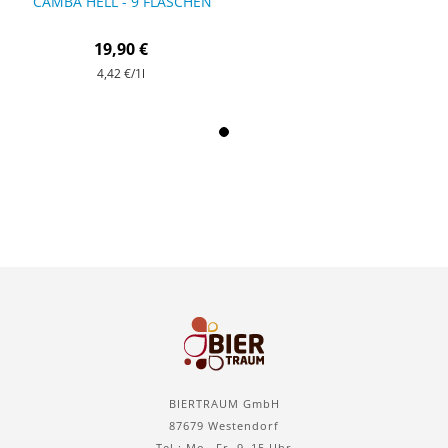
CAMBA HELL - 9 FLASCHEN
19,90 €
4,42 €
/1l
BIERTRAUM GmbH
87679 Westendorf
Tel.: Mo.–Fr. 9–15 Uhr