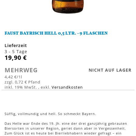
Zum
Anfang
FAUST BAYRISCH HELL 0,5 LTR. - 9 FLASCHEN
der
Bildergalerie
Lieferzeit
springen
3 - 5 Tage
19,90 €
MEHRWEG
NICHT AUF LAGER
4,42 €
/1l
0,72 €
inkl. 19% MwSt.
,
exkl.
Versandkosten
Süffig, vollmundig und hell. So schmeckt Bayern.
Das Helle war Ende des 19. Jh. eine der drei ganzjährig gebrauten
Biersorten in unserer Region, geriet dann aber in Vergessenheit.
Zum Glück ist es heute bei Bierliebhabern wieder gefragt – ein