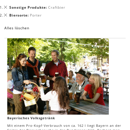
Dies
Sonstige Produkte
Craftbier
entfernen
Dies
Biersorte
Porter
entfernen
Alles löschen
Bayerisches Volksgetränk
Mit einem Pro-Kopf-Verbrauch von ca. 162 l liegt Bayern an der