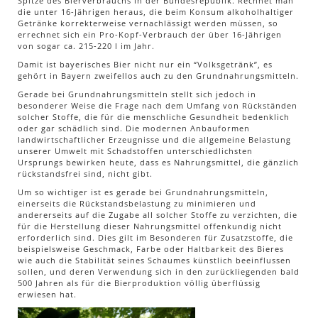
Spitze des Bierverbrauchs in der Bundesrepublik. Rechnet man
die unter 16-Jährigen heraus, die beim Konsum alkoholhaltiger
Getränke korrekterweise vernachlässigt werden müssen, so
errechnet sich ein Pro-Kopf-Verbrauch der über 16-Jährigen
von sogar ca. 215-220 l im Jahr.
Damit ist bayerisches Bier nicht nur ein “Volksgetränk”, es
gehört in Bayern zweifellos auch zu den Grundnahrungsmitteln.
Gerade bei Grundnahrungsmitteln stellt sich jedoch in
besonderer Weise die Frage nach dem Umfang von Rückständen
solcher Stoffe, die für die menschliche Gesundheit bedenklich
oder gar schädlich sind. Die modernen Anbauformen
landwirtschaftlicher Erzeugnisse und die allgemeine Belastung
unserer Umwelt mit Schadstoffen unterschiedlichsten
Ursprungs bewirken heute, dass es Nahrungsmittel, die gänzlich
rückstandsfrei sind, nicht gibt.
Um so wichtiger ist es gerade bei Grundnahrungsmitteln,
einerseits die Rückstandsbelastung zu minimieren und
andererseits auf die Zugabe all solcher Stoffe zu verzichten, die
für die Herstellung dieser Nahrungsmittel offenkundig nicht
erforderlich sind. Dies gilt im Besonderen für Zusatzstoffe, die
beispielsweise Geschmack, Farbe oder Haltbarkeit des Bieres
wie auch die Stabilität seines Schaumes künstlich beeinflussen
sollen, und deren Verwendung sich in den zurückliegenden bald
500 Jahren als für die Bierproduktion völlig überflüssig
erwiesen hat.