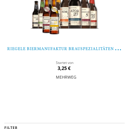
R
IEGELE BIERMANUFAKTUR BRAUSPEZIALITÄTEN MIXPAKET
Startet von
3,25 €
MEHRWEG
In den Warenkorb
FILTER