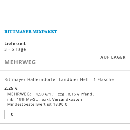
Zum
Anfang
RITTMAYER MIXPAKET
der
Bildergalerie
Lieferzeit
springen
3 - 5 Tage
AUF LAGER
MEHRWEG
Gruppiert
Produkte
Rittmayer Hallerndorfer Landbier Hell - 1 Flasche
-
2,25 €
Artikel
MEHRWEG
4,50 €
/1l
0,15 €
inkl. 19% MwSt.
,
exkl.
Versandkosten
Mindestbestellwert ist 18.90 €