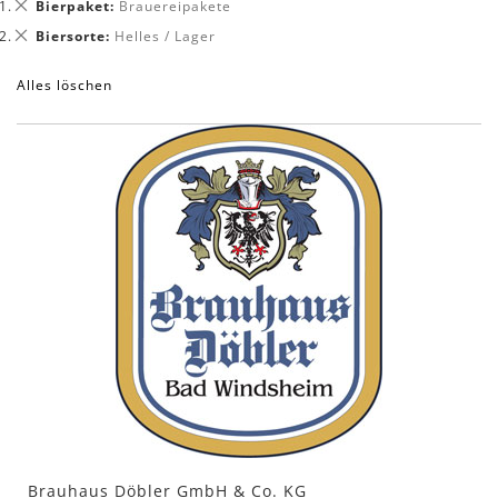
Dies
Bierpaket
Brauereipakete
entfernen
Dies
Biersorte
Helles / Lager
entfernen
Alles löschen
Brauhaus Döbler GmbH & Co. KG