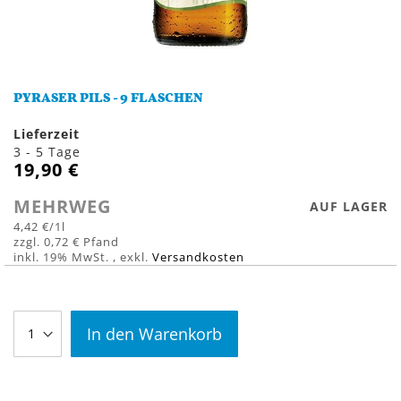
Zum
Anfang
PYRASER PILS - 9 FLASCHEN
der
Bildergalerie
Lieferzeit
springen
3 - 5 Tage
19,90 €
MEHRWEG
AUF LAGER
4,42 €
/1l
0,72 €
inkl. 19% MwSt.
,
exkl.
Versandkosten
In den Warenkorb