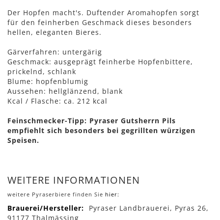
Der Hopfen macht's. Duftender Aromahopfen sorgt
für den feinherben Geschmack dieses besonders
hellen, eleganten Bieres.
Gärverfahren: untergärig
Geschmack: ausgeprägt feinherbe Hopfenbittere,
prickelnd, schlank
Blume: hopfenblumig
Aussehen: hellglänzend, blank
Kcal / Flasche: ca. 212 kcal
Feinschmecker-Tipp: Pyraser Gutsherrn Pils
empfiehlt sich besonders bei gegrillten würzigen
Speisen.
WEITERE INFORMATIONEN
weitere Pyraserbiere finden Sie
hier:
Mehr
Pyraser Landbrauerei, Pyras 26,
Informationen
91177 Thalmässing