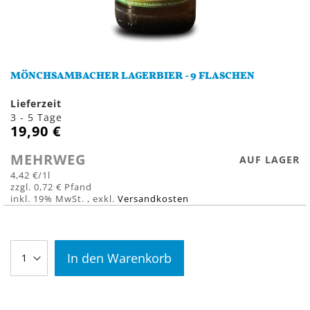
Zum
Anfang
MÖNCHSAMBACHER LAGERBIER - 9 FLASCHEN
der
Bildergalerie
Lieferzeit
springen
3 - 5 Tage
19,90 €
MEHRWEG
AUF LAGER
4,42 €
/1l
0,72 €
inkl. 19% MwSt.
,
exkl.
Versandkosten
In den Warenkorb