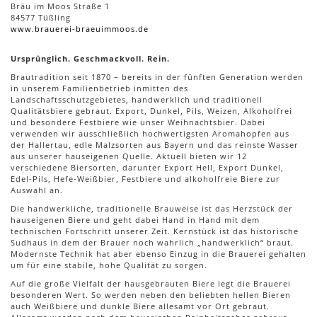
Bräu im Moos Straße 1
84577 Tüßling
www.brauerei-braeuimmoos.de
Ursprünglich. Geschmackvoll. Rein.
Brautradition seit 1870 – bereits in der fünften Generation werden
in unserem Familienbetrieb inmitten des
Landschaftsschutzgebietes, handwerklich und traditionell
Qualitätsbiere gebraut. Export, Dunkel, Pils, Weizen, Alkoholfrei
und besondere Festbiere wie unser Weihnachtsbier. Dabei
verwenden wir ausschließlich hochwertigsten Aromahopfen aus
der Hallertau, edle Malzsorten aus Bayern und das reinste Wasser
aus unserer hauseigenen Quelle. Aktuell bieten wir 12
verschiedene Biersorten, darunter Export Hell, Export Dunkel,
Edel-Pils, Hefe-Weißbier, Festbiere und alkoholfreie Biere zur
Auswahl an.
Die handwerkliche, traditionelle Brauweise ist das Herzstück der
hauseigenen Biere und geht dabei Hand in Hand mit dem
technischen Fortschritt unserer Zeit. Kernstück ist das historische
Sudhaus in dem der Brauer noch wahrlich „handwerklich“ braut.
Modernste Technik hat aber ebenso Einzug in die Brauerei gehalten
um für eine stabile, hohe Qualität zu sorgen.
Auf die große Vielfalt der hausgebrauten Biere legt die Brauerei
besonderen Wert. So werden neben den beliebten hellen Bieren
auch Weißbiere und dunkle Biere allesamt vor Ort gebraut.