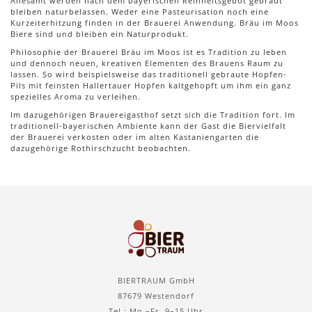
Allesamt werden nach dem bayerischen Reinheitsgebot gebraut
bleiben naturbelassen. Weder eine Pasteurisation noch eine
Kurzeiterhitzung finden in der Brauerei Anwendung. Bräu im Moos
Biere sind und bleiben ein Naturprodukt.
Philosophie der Brauerei Bräu im Moos ist es Tradition zu leben
und dennoch neuen, kreativen Elementen des Brauens Raum zu
lassen. So wird beispielsweise das traditionell gebraute Hopfen-
Pils mit feinsten Hallertauer Hopfen kaltgehopft um ihm ein ganz
spezielles Aroma zu verleihen.
Im dazugehörigen Brauereigasthof setzt sich die Tradition fort. Im
traditionell-bayerischen Ambiente kann der Gast die Biervielfalt
der Brauerei verkosten oder im alten Kastaniengarten die
dazugehörige Rothirschzucht beobachten.
BIERTRAUM GmbH
87679 Westendorf
Tel.: Mo.–Fr. 9–15 Uhr